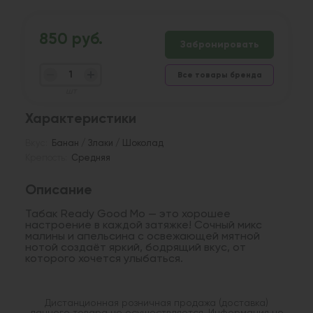
850 руб.
Забронировать
Все товары бренда
шт
Характеристики
Вкус:
Банан / Злаки / Шоколад
Крепость:
Средняя
Описание
Табак Ready Good Mo — это хорошее
настроение в каждой затяжке! Сочный микс
малины и апельсина с освежающей мятной
нотой создаёт яркий, бодрящий вкус, от
которого хочется улыбаться.
Дистанционная розничная продажа (доставка)
данного товара не осуществляется. Информация не