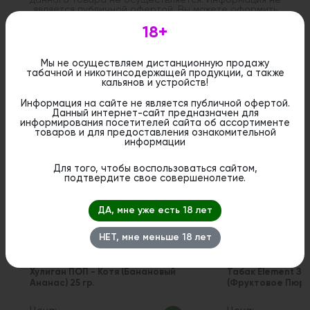
является публичной офертой. Вы можете оформить
бронирование и приобрести данный товар в
стационарном магазине.
18+
Мы не осуществляем дистанционную продажу
табачной и никотинсодержащей продукции, а также
кальянов и устройств!
Информация на сайте не является публичной офертой.
Похожие вкусы
Данный интернет-сайт предназначен для
информирования посетителей сайта об ассортименте
товаров и для предоставления ознакомительной
информации
1
Для того, чтобы воспользоваться сайтом,
подтвердите свое совершенолетие.
ДА, мне уже есть 18 лет
НЕТ, мне меньше 18 лет
Хулиган ПОП - Котя (Банановый
Табак Element Земл
Ананас) 25 гр.
(Фруктовое Пюре)