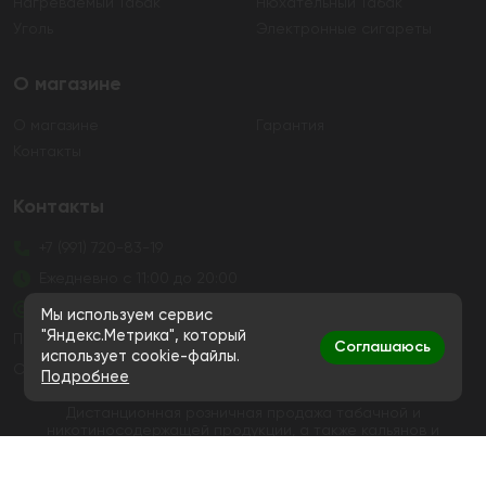
Нагреваемый Табак
Нюхательный Табак
Уголь
Электронные сигареты
О магазине
О магазине
Гарантия
Контакты
Контакты
+7 (991) 720-83-19
Ежедневно с 11:00 до 20:00
hello@bigsmokestore.ru
Мы используем сервис
"Яндекс.Метрика", который
Политика конфиденциальности
Соглашаюсь
использует cookie-файлы.
Согласие на обработку персональных данных
Подробнее
Дистанционная розничная продажа табачной и
никотиносодержащей продукции, а также кальянов и
устройств не осуществляется