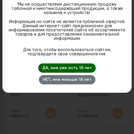
Цена:
Цена:
Мы не осуществляем дистанционную продажу
руб
руб
табачной и никотинсодержащей продукции, а также
2 690
3 700
кальянов и устройств!
Нет в наличии
Нет в наличии
Информация на сайте не является публичной офертой.
Данный интернет-сайт предназначен для
информирования посетителей сайта об ассортименте
1
товаров и для предоставления ознакомительной
информации
Для того, чтобы воспользоваться сайтом,
подтвердите свое совершенолетие.
ДА, мне уже есть 18 лет
НЕТ, мне меньше 18 лет
Контроллер жара D-
Калауд для Кальяна
HEATER (Лимитка 10
Watta Frukt с
Лет)
Каруселью Deer
Цена:
Цена:
руб
руб
1 550
3 400
Нет в наличии
Нет в наличии