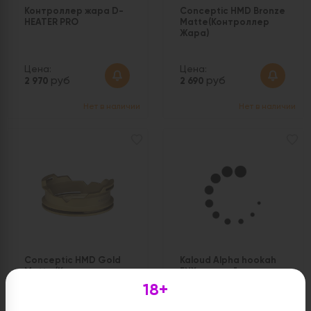
Контроллер жара D-
Conceptic HMD Bronze
HEATER PRO
Matte(Контроллер
Жара)
Цена:
Цена:
руб
руб
2 970
2 690
Нет в наличии
Нет в наличии
Conceptic HMD Gold
Kaloud Alpha hookah
Matte (Контроллер
FNX золотой
Жара)
18+