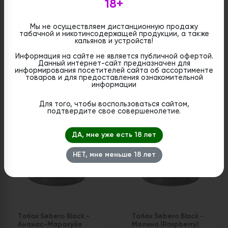
18+
Мы не осуществляем дистанционную продажу
табачной и никотинсодержащей продукции, а также
Табак Sebero Black -
Табак Sebero Black -
кальянов и устройств!
Клубника гуава
Красный скитлс (Red
(Strawberry Guava)
Skittles) 100 гр.
Информация на сайте не является публичной офертой.
100 гр.
Данный интернет-сайт предназначен для
информирования посетителей сайта об ассортименте
товаров и для предоставления ознакомительной
Цена:
Цена:
информации
руб
руб
1 200
1 200
Для того, чтобы воспользоваться сайтом,
подтвердите свое совершенолетие.
ДА, мне уже есть 18 лет
НЕТ, мне меньше 18 лет
Табак Sebero Black -
Табак Sebero Black -
Ананас-Маракуйя
Малина (Raspberry)