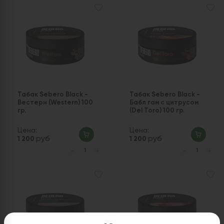
Табак Sebero Black -
Табак Sebero Black -
Вестерн (Western) 100
Бабл гам с цитрусом
гр.
(Del Toro) 100 гр.
Цена:
Цена:
руб
руб
1 200
1 200