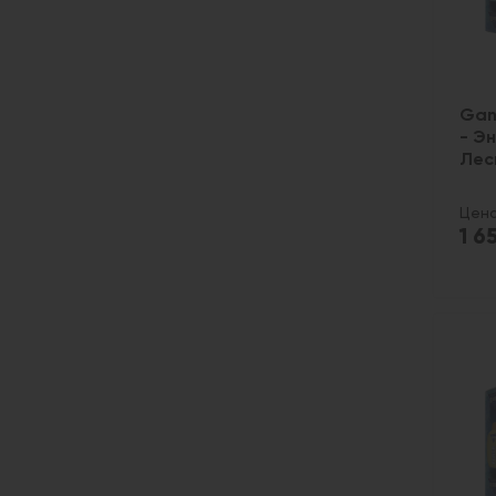
Gan
- Э
Лес
Цена
1 6