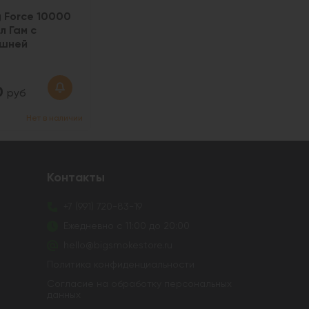
 Force 10000
л Гам с
шней
0
руб
Нет в наличии
Контакты
+7 (991) 720-83-19
Ежедневно с 11:00 до 20:00
hello@bigsmokestore.ru
Политика конфиденциальности
Согласие на обработку персональных
данных