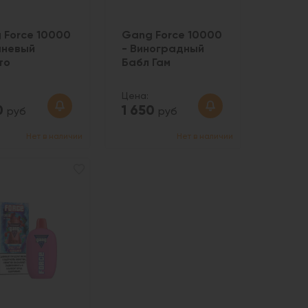
 Force 10000
Gang Force 10000
шневый
- Виноградный
то
Бабл Гам
Цена:
0
1 650
руб
руб
Нет в наличии
Нет в наличии