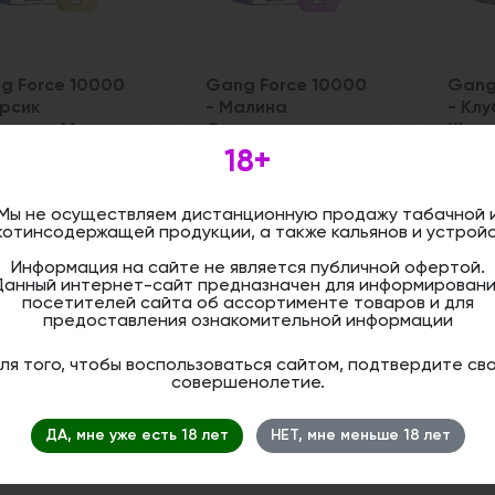
g Force 10000
Gang Force 10000
Gang
ерсик
- Малина
- Кл
ляника Мята
Смородина
Жвач
18+
:
Цена:
Цена:
50
1 650
1 65
руб
руб
Мы не осуществляем дистанционную продажу табачной 
котинсодержащей продукции, а также кальянов и устройс
Нет в наличии
Нет в наличии
Информация на сайте не является публичной офертой.
Данный интернет-сайт предназначен для информировани
посетителей сайта об ассортименте товаров и для
предоставления ознакомительной информации
ля того, чтобы воспользоваться сайтом, подтвердите св
совершенолетие.
ДА, мне уже есть 18 лет
НЕТ, мне меньше 18 лет