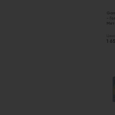
Gan
- Г
Мят
Цена
1 6