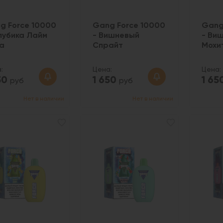
g Force 10000
Gang Force 10000
Gang
олубика Лайм
- Вишневый
- Ви
а
Спрайт
Мохи
:
Цена:
Цена:
50
1 650
1 65
руб
руб
Нет в наличии
Нет в наличии