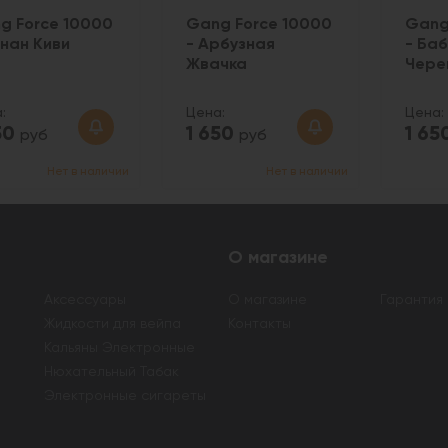
g Force 10000
Gang Force 10000
Gang
анан Киви
- Арбузная
- Баб
Жвачка
Чере
:
Цена:
Цена:
50
1 650
1 65
руб
руб
Нет в наличии
Нет в наличии
О магазине
Аксессуары
О магазине
Гарантия
Жидкости для вейпа
Контакты
Кальяны Электронные
Нюхательный Табак
Электронные сигареты