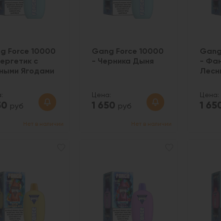
g Force 10000
Gang Force 10000
Gang
нергетик с
- Черника Дыня
- Фа
ными Ягодами
Лесн
:
Цена:
Цена:
50
1 650
1 65
руб
руб
Нет в наличии
Нет в наличии