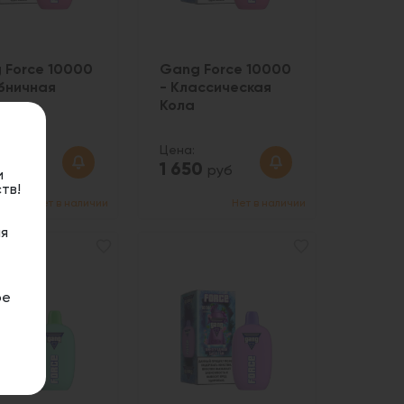
 Force 10000
Gang Force 10000
убничная
- Классическая
ка
Кола
Цена:
0
1 650
руб
руб
и
тв!
Нет в наличии
Нет в наличии
я
ое