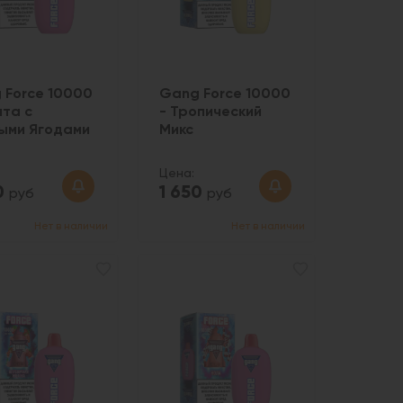
 Force 10000
Gang Force 10000
нта с
- Тропический
ыми Ягодами
Микс
Цена:
0
1 650
руб
руб
Нет в наличии
Нет в наличии