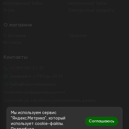
Нагреваемый Табак
Нюхательный Табак
Уголь
Электронные сигареты
О магазине
О магазине
Гарантия
Контакты
Контакты
+7 (991) 720-83-19
Ежедневно с 11:00 до 20:00
hello@bigsmokestore.ru
Политика конфиденциальности
Согласие на обработку персональных данных
Дистанционная розничная продажа табачной и
Мы используем сервис
никотиносодержащей продукции, а также кальянов и
"Яндекс.Метрика", который
Соглашаюсь
устройств не осуществляется
использует cookie-файлы.