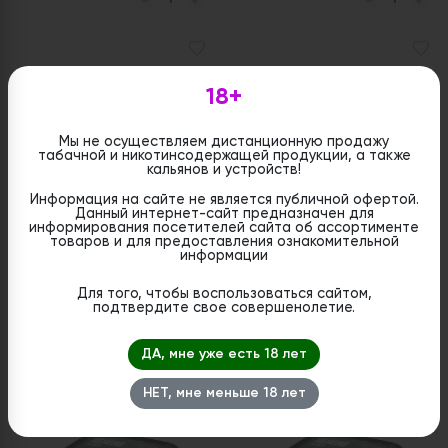
18+
Мы не осуществляем дистанционную продажу
табачной и никотинсодержащей продукции, а также
кальянов и устройств!
Информация на сайте не является публичной офертой.
Данный интернет-сайт предназначен для
Табак Sebero Black x
Табак Sebero Black x
информирования посетителей сайта об ассортименте
Больше Чем Кальян -
Больше Чем Кальян -
товаров и для предоставления ознакомительной
Яблочная Шипучка 25
Лимонная Шипучка 25
информации
гр.
гр.
Для того, чтобы воспользоваться сайтом,
подтвердите свое совершенолетие.
Цена:
Цена:
руб
руб
320
320
ДА, мне уже есть 18 лет
НЕТ, мне меньше 18 лет
1