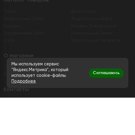
Табак
Аксессуары
Жевательный Табак
Жидкости для вейпа
Кальяны
Кальяны Электронные
Нагреваемый Табак
Нюхательный Табак
Уголь
Электронные сигареты
О магазине
Мы используем сервис
О магазине
Гарантия
"Яндекс.Метрика", который
Соглашаюсь
Контакты
использует cookie-файлы.
Подробнее
Контакты
+7 (991) 720-83-19
Ежедневно с 11:00 до 20:00
hello@bigsmokestore.ru
Политика конфиденциальности
Согласие на обработку персональных данных