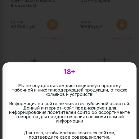
CWP - ШАХТА Razor 2
CWP - Original
Bronze Gold
Цена:
Цена:
руб
руб
42 000
16 500
Нет в наличии
Нет в наличии
18+
Мы не осуществляем дистанционную продажу
табачной и никотинсодержащей продукции, а также
кальянов и устройств!
Информация на сайте не является публичной офертой.
CWP - ШАХТА Razor 2
CWP - ШАХТА QURION
Данный интернет-сайт предназначен для
Ocean
информирования посетителей сайта об ассортименте
товаров и для предоставления ознакомительной
информации
Цена:
Цена:
Для того, чтобы воспользоваться сайтом,
руб
руб
42 000
17 500
подтвердите свое совершенолетие.