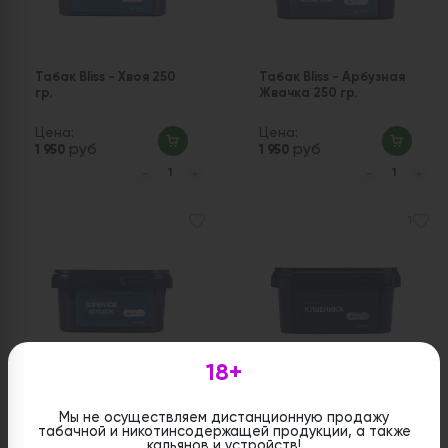
Табак Bliss - Хвоя 250
Табак Bliss - Арбузная
гр.
Жвачка 250 гр.
Цена:
Цена:
руб
руб
1 950
1 950
1
18+
Табак Bliss - Super Ice
Табак Bliss - Клубника
(Холод) 250 гр.
250 гр.
Мы не осуществляем дистанционную продажу
табачной и никотинсодержащей продукции, а также
кальянов и устройств!