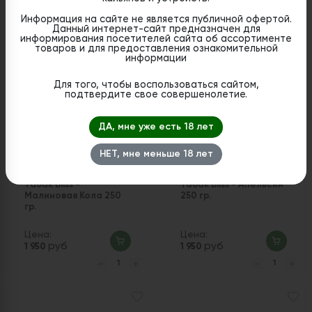
Цена:
Цена:
руб
руб
1 950
1 950
Информация на сайте не является публичной офертой.
Данный интернет-сайт предназначен для
информирования посетителей сайта об ассортименте
товаров и для предоставления ознакомительной
информации
Для того, чтобы воспользоваться сайтом,
подтвердите свое совершенолетие.
ДА, мне уже есть 18 лет
НЕТ, мне меньше 18 лет
Табак Bliss -
Табак Bliss - Апельсин
Малиновая Кола 250
250 гр.
гр.
Цена:
Цена:
руб
руб
1 950
1 950