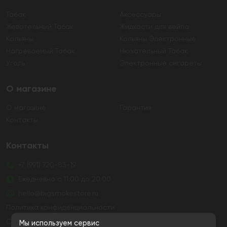
Табак
Аксессуары
Жевательный Табак
Жидкости для вейпа
Кальяны
Кальяны Электронные
Нагреваемый Табак
Нюхательный Табак
Уголь
Электронные сигареты
О магазине
О магазине
Гарантия
Контакты
Контакты
+7 (991) 720-83-19
Ежедневно с 11:00 до 20:00
hello@bigsmokestore.ru
Политика конфиденциальности
Согласие на обработку персональных данных
Мы используем сервис