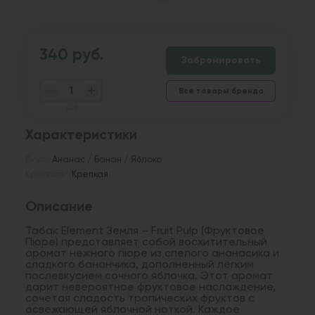
340 руб.
Забронировать
Все товары бренда
шт
Характеристики
Вкус:
Ананас / Банан / Яблоко
Крепость:
Крепкая
Описание
Табак Element Земля – Fruit Pulp (Фруктовое
Пюре) представляет собой восхитительный
аромат нежного пюре из спелого ананасика и
сладкого бананчика, дополненный лёгким
послевкусием сочного яблочка. Этот аромат
дарит невероятное фруктовое наслаждение,
сочетая сладость тропических фруктов с
освежающей яблочной ноткой. Каждое