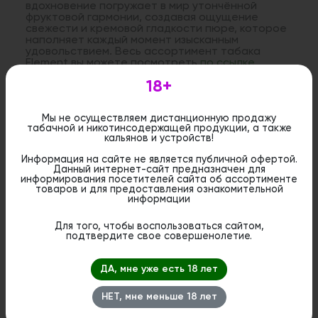
вдохновение погружает в мир утончённой
фруктовой гармонии, создавая ощущение
свежести и кремовой гладкости пюре, которое
наполняет каждый момент изысканным
удовольствием. Весь ассортимент табака
Element вы можете посмотреть
по ссылке
18+
Дистанционная розничная продажа (доставка)
данного товара не осуществляется. Информация не
Мы не осуществляем дистанционную продажу
является публичной офертой. Вы можете оформить
табачной и никотинсодержащей продукции, а также
бронирование и приобрести данный товар в
кальянов и устройств!
стационарном магазине.
Информация на сайте не является публичной офертой.
Данный интернет-сайт предназначен для
информирования посетителей сайта об ассортименте
товаров и для предоставления ознакомительной
информации
Для того, чтобы воспользоваться сайтом,
Похожие вкусы
подтвердите свое совершенолетие.
ДА, мне уже есть 18 лет
НЕТ, мне меньше 18 лет