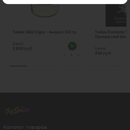
Табак НАШ Cigar - Ананас 120 гр.
Табак Darkside Sh
Приморский Шейк 
Цена:
руб
Цена:
2 000
руб
330
Каталог товаров