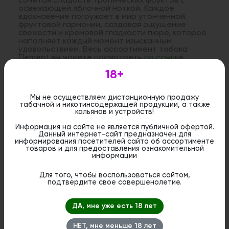
сочетая сладость тропических фруктов с
освежающей яблочной ноткой. Каждое
вдохновение погружает в мир утончённой
фруктовой гармонии, создавая ощущение
свежести и кремовой гладкости пюре, которое
наполняет каждый момент изысканным
удовольствием. Весь ассортимент табака
Element вы можете посмотреть
по ссылке
18+
Дистанционная розничная продажа (доставка)
данного товара не осуществляется. Информация не
Мы не осуществляем дистанционную продажу
является публичной офертой. Вы можете оформить
табачной и никотинсодержащей продукции, а также
бронирование и приобрести данный товар в
кальянов и устройств!
стационарном магазине.
Информация на сайте не является публичной офертой.
Данный интернет-сайт предназначен для
информирования посетителей сайта об ассортименте
товаров и для предоставления ознакомительной
информации
Для того, чтобы воспользоваться сайтом,
Похожие вкусы
подтвердите свое совершенолетие.
ДА, мне уже есть 18 лет
НЕТ, мне меньше 18 лет