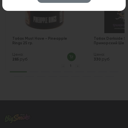
Табак Must Have - Pineapple
Табак Darkside Sh
Rings 25 гр.
Приморский Шейк 
Цена:
Цена:
руб
руб
285
330