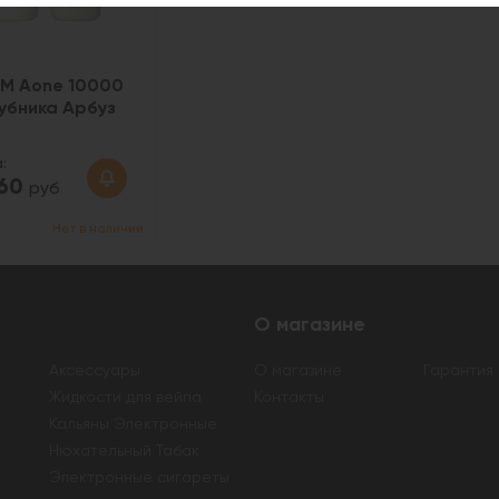
М Aone 10000
лубника Арбуз
:
060
руб
Нет в наличии
О магазине
Аксессуары
О магазине
Гарантия
Жидкости для вейпа
Контакты
Кальяны Электронные
Нюхательный Табак
Электронные сигареты