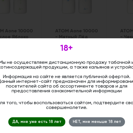
М Aone 10000
АТОМ Aone 10000
АТОМ
ислое Яблоко
- Мятный Лёд
- Че
18+
Цена:
:
Цена:
Мы не осуществляем дистанционную продажу табачной 
2 0
060
2 060
руб
руб
котинсодержащей продукции, а также кальянов и устройс
Информация на сайте не является публичной офертой.
Данный интернет-сайт предназначен для информировани
посетителей сайта об ассортименте товаров и для
предоставления ознакомительной информации
ля того, чтобы воспользоваться сайтом, подтвердите св
совершенолетие.
ДА, мне уже есть 18 лет
НЕТ, мне меньше 18 лет