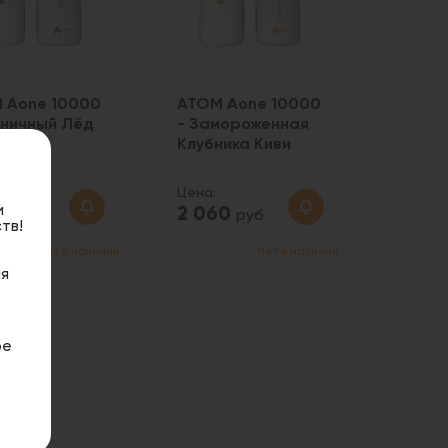
 Aone 10000
АТОМ Aone 10000
рничный Лёд
- Замороженная
Клубника Киви
Цена:
и
60
2 060
руб
руб
тв!
Нет в наличии
Нет в наличии
я
ое