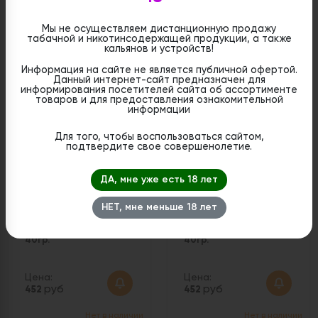
Цена:
Цена:
Мы не осуществляем дистанционную продажу
руб
руб
452
452
табачной и никотинсодержащей продукции, а также
кальянов и устройств!
Нет в наличии
Нет в наличии
Информация на сайте не является публичной офертой.
Данный интернет-сайт предназначен для
информирования посетителей сайта об ассортименте
товаров и для предоставления ознакомительной
информации
Для того, чтобы воспользоваться сайтом,
подтвердите свое совершенолетие.
ДА, мне уже есть 18 лет
НЕТ, мне меньше 18 лет
Табак Muassel 4/10 -
Табак Muassel 4/10 -
Экзотические Фрукты
Холодная Гренада
40гр.
40гр.
Цена:
Цена:
руб
руб
452
452
Нет в наличии
Нет в наличии