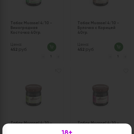
Табак Muassel 4/10 -
Табак Muassel 4/10 -
Виноградная
Булочка с Корицей
Косточка 40гр.
40гр.
Цена:
Цена:
руб
руб
452
452
1
Табак Muassel 4/10 -
Табак Muassel 4/10 -
Шипучка 40гр.
Ягодная Сказка 40гр.
18+