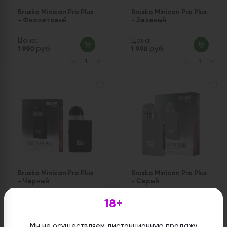
Brusko Minican Pro Plus
Brusko Minican Pro Plus
- Фиолетовый
- Зеленый
Цена:
Цена:
руб
руб
1 990
1 990
Brusko Minican Pro Plus
Brusko Minican Pro Plus
- Черный
- Серый
18+
Цена:
Цена:
руб
руб
1 990
1 990
Мы не осуществляем дистанционную продажу