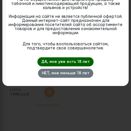
табачной и никотинсодержащей продукции, а также
Нет в наличии
Нет в наличии
кальянов и устройств!
Информация на сайте не является публичной офертой.
Данный интернет-сайт предназначен для
информирования посетителей сайта об ассортименте
товаров и для предоставления ознакомительной
информации
Для того, чтобы воспользоваться сайтом,
подтвердите свое совершенолетие.
ДА, мне уже есть 18 лет
Brusko Minican Pro Plus
НЕТ, мне меньше 18 лет
- Красный
Цена:
руб
1 990
Нет в наличии