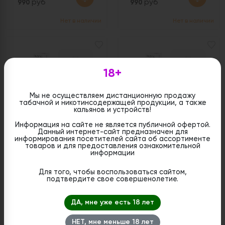
руб
руб
990
990
Нет в наличии
Нет в наличии
18+
Мы не осуществляем дистанционную продажу
табачной и никотинсодержащей продукции, а также
кальянов и устройств!
Информация на сайте не является публичной офертой.
Данный интернет-сайт предназначен для
PLONQ Plus 1500 -
PLONQ Plus 1500 -
информирования посетителей сайта об ассортименте
Голубика
Виноград
товаров и для предоставления ознакомительной
информации
Цена:
Цена:
Для того, чтобы воспользоваться сайтом,
руб
руб
990
990
подтвердите свое совершенолетие.
Нет в наличии
Нет в наличии
ДА, мне уже есть 18 лет
НЕТ, мне меньше 18 лет