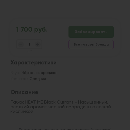
1 700 руб.
Забронировать
Все товары бренда
шт
Характеристики
Вкус:
Чёрная смородина
Крепость:
Средняя
Описание
Табак HEAT ME Black Currant - Насыщенный,
сладкий аромат черной смородины с легкой
кислинкой
Дистанционная розничная продажа (доставка)