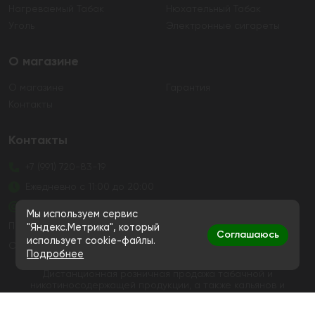
Нагреваемый Табак
Нюхательный Табак
Уголь
Электронные сигареты
О магазине
О магазине
Гарантия
Контакты
Контакты
+7 (991) 720-83-19
Ежедневно с 11:00 до 20:00
hello@bigsmokestore.ru
Мы используем сервис
Политика конфиденциальности
"Яндекс.Метрика", который
Соглашаюсь
использует cookie-файлы.
Согласие на обработку персональных данных
Подробнее
Дистанционная розничная продажа табачной и
никотиносодержащей продукции, а также кальянов и
устройств не осуществляется