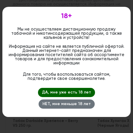
данного товара не осуществляется. Информация не
является публичной офертой. Вы можете оформить
бронирование и приобрести данный товар в
18+
стационарном магазине.
Мы не осуществляем дистанционную продажу
табачной и никотинсодержащей продукции, а также
кальянов и устройств!
Информация на сайте не является публичной офертой.
Похожие вкусы
Данный интернет-сайт предназначен для
информирования посетителей сайта об ассортименте
товаров и для предоставления ознакомительной
информации
Для того, чтобы воспользоваться сайтом,
подтвердите свое совершенолетие.
ДА, мне уже есть 18 лет
НЕТ, мне меньше 18 лет
Табак Darkside Xperience - Berry
Табак Хулиган Ха
VS 250 гр.
(Черные Ягоды) 20