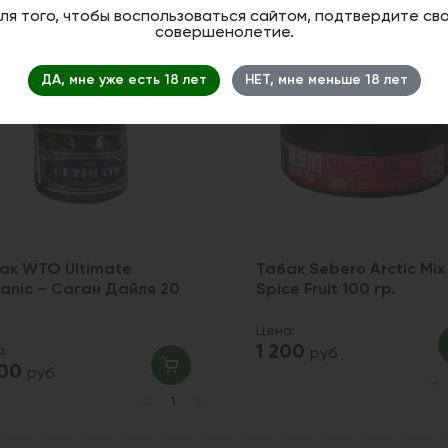
ля того, чтобы воспользоваться сайтом, подтвердите св
совершенолетие.
2
ДА, мне уже есть 18 лет
НЕТ, мне меньше 18 лет
ак WTO Ultimate
Табак Sebero Arctic Mix
anic – Саган Дайля 20
Spice Fruit 100 гр.
Цена:
1 200
а:
руб
200
руб