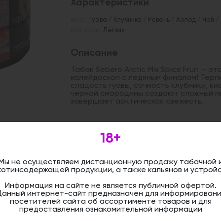
Характеристики
Вкус:
Гуава / Клубника / Ревень / Холод / Чай 
Крепость:
Лёгкая
Описание
Табак Sebero Arctic Mix Spice Fruit — 
калейдоскоп с ледяным финалом! Терпк
сладость гуавы, сочность клубники, ки
черной смородины создают сложный мн
завершает арктическая свежесть.
Дистанционная розничная продажа (д
18+
осуществляется. Информация не является
оформить бронирование и приобрести 
магазине.
Мы не осуществляем дистанционную продажу табачной 
котинсодержащей продукции, а также кальянов и устройс
Информация на сайте не является публичной офертой.
Данный интернет-сайт предназначен для информировани
посетителей сайта об ассортименте товаров и для
предоставления ознакомительной информации