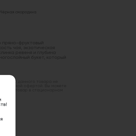
/ Чёрная смородина
это пряно-фруктовый
ость чая, экзотическая
слинка ревеня и глубина
огослойный букет, который
оставка) данного товара не
 публичной офертой. Вы можете
данный товар в стационарном
и
тв!
я