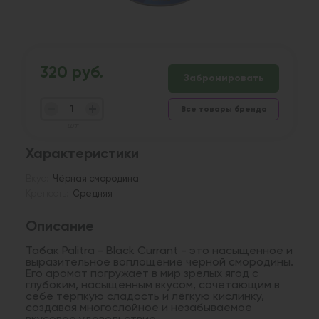
320 руб.
Забронировать
Все товары бренда
шт
Характеристики
Вкус:
Чёрная смородина
Крепость:
Средняя
Описание
Табак Palitra - Black Currant - это насыщенное и
выразительное воплощение черной смородины.
Его аромат погружает в мир зрелых ягод с
глубоким, насыщенным вкусом, сочетающим в
себе терпкую сладость и лёгкую кислинку,
создавая многослойное и незабываемое