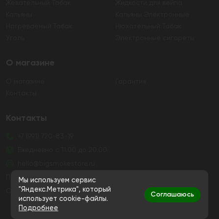
Жевательный Табак
Жидкости для вейпа
Кальяны
Кальяны Электронные
Нагреваемый Табак
Нюхательный Табак
Уголь
Электронные сигареты
О магазине
О магазине
Гарантия
Контакты
Контакты
+7 (991) 720-83-19
Ежедневно с 11:00 до 20:00
hello@bigsmokestore.ru
Политика конфиденциальности
Мы используем сервис
"Яндекс.Метрика", который
Согласие на обработку персональных данных
Соглашаюсь
использует cookie-файлы.
Подробнее
Дистанционная розничная продажа табачной и
никотиносодержащей продукции, а также кальянов и