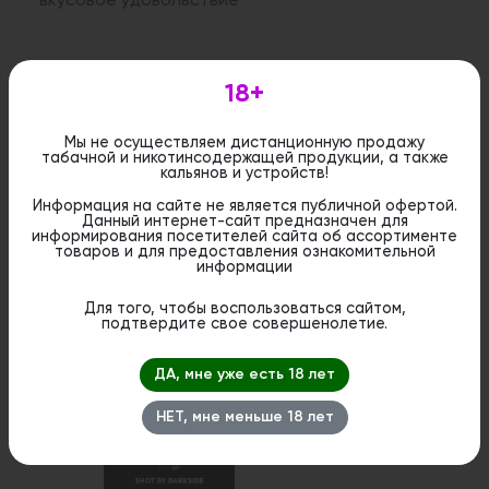
вкусовое удовольствие
Дистанционная розничная продажа (доставка)
данного товара не осуществляется. Информация не
18+
является публичной офертой. Вы можете оформить
бронирование и приобрести данный товар в
стационарном магазине.
Мы не осуществляем дистанционную продажу
табачной и никотинсодержащей продукции, а также
кальянов и устройств!
Информация на сайте не является публичной офертой.
Данный интернет-сайт предназначен для
информирования посетителей сайта об ассортименте
товаров и для предоставления ознакомительной
Похожие вкусы
информации
Для того, чтобы воспользоваться сайтом,
подтвердите свое совершенолетие.
1
ДА, мне уже есть 18 лет
НЕТ, мне меньше 18 лет