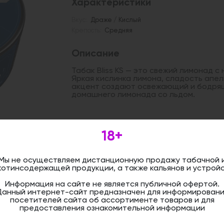
Характеристики
Вкус:
Драже / Кислый
Крепость:
Средняя
Описание
Табак Bliss KS — это свежий лимонад с
Яркая кислинка лимона, сладость апе
акцент создают освежающий и бодрящ
домашнего лимонада со льдом.
Дистанционная розничная продажа (д
18+
осуществляется. Информация не является
оформить бронирование и приобрести 
магазине.
Мы не осуществляем дистанционную продажу табачной 
котинсодержащей продукции, а также кальянов и устройс
Информация на сайте не является публичной офертой.
Данный интернет-сайт предназначен для информировани
посетителей сайта об ассортименте товаров и для
предоставления ознакомительной информации