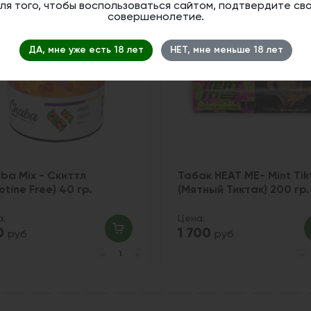
ля того, чтобы воспользоваться сайтом, подтвердите св
совершенолетие.
1
ДА, мне уже есть 18 лет
НЕТ, мне меньше 18 лет
ba Mix - Скиттл
Табак HEAT ME- Mint Tik
otine Free) 40 гр.
(Мятный Тиктак) 200 гр.
а:
Цена:
0
1 700
руб
руб