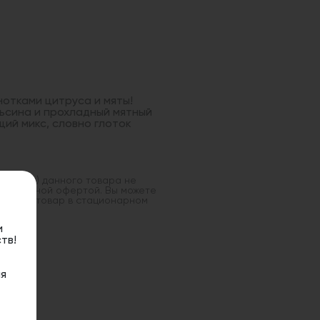
 нотками цитруса и мяты!
льсина и прохладный мятный
ий микс, словно глоток
оставка) данного товара не
 публичной офертой. Вы можете
данный товар в стационарном
и
тв!
я