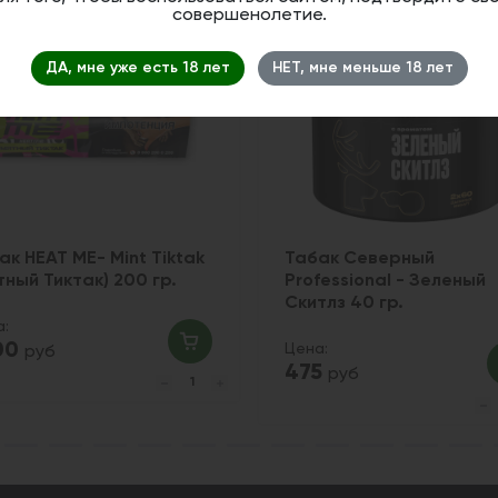
совершенолетие.
ДА, мне уже есть 18 лет
НЕТ, мне меньше 18 лет
ак HEAT ME- Mint Tiktak
Табак Северный
тный Тиктак) 200 гр.
Professional - Зеленый
Скитлз 40 гр.
а:
700
Цена:
руб
475
руб