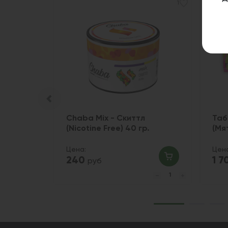
1
Swittles
Chaba Mix - Скиттл
Таб
(Nicotine Free) 40 гр.
(Мя
Цена:
Цен
240
1 
руб