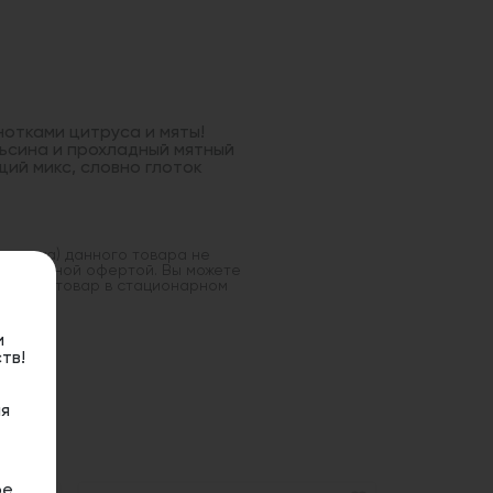
 нотками цитруса и мяты!
льсина и прохладный мятный
ий микс, словно глоток
оставка) данного товара не
 публичной офертой. Вы можете
данный товар в стационарном
и
тв!
я
ое