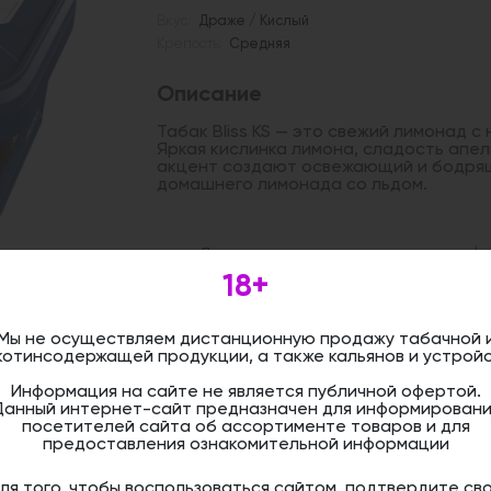
Вкус:
Драже / Кислый
Крепость:
Средняя
Описание
Табак Bliss KS — это свежий лимонад с
Яркая кислинка лимона, сладость апе
акцент создают освежающий и бодрящ
домашнего лимонада со льдом.
Дистанционная розничная продажа (д
осуществляется. Информация не является
18+
оформить бронирование и приобрести 
магазине.
Мы не осуществляем дистанционную продажу табачной 
котинсодержащей продукции, а также кальянов и устройс
Информация на сайте не является публичной офертой.
Данный интернет-сайт предназначен для информировани
посетителей сайта об ассортименте товаров и для
предоставления ознакомительной информации
ля того, чтобы воспользоваться сайтом, подтвердите св