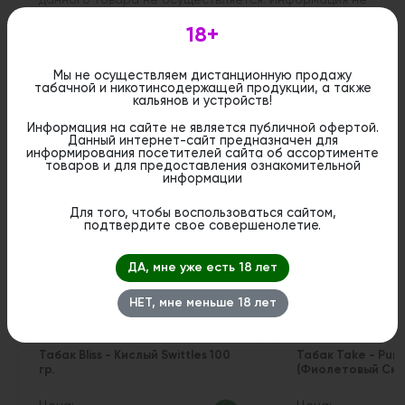
является публичной офертой. Вы можете оформить
бронирование и приобрести данный товар в
18+
стационарном магазине.
Мы не осуществляем дистанционную продажу
табачной и никотинсодержащей продукции, а также
кальянов и устройств!
Информация на сайте не является публичной офертой.
Похожие вкусы
Данный интернет-сайт предназначен для
информирования посетителей сайта об ассортименте
товаров и для предоставления ознакомительной
информации
Для того, чтобы воспользоваться сайтом,
подтвердите свое совершенолетие.
ДА, мне уже есть 18 лет
НЕТ, мне меньше 18 лет
Табак Bliss - Кислый Swittles 100
Табак Take - Purpl
гр.
(Фиолетовый Скит