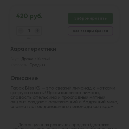
420 руб.
Забронировать
Все товары бренда
шт
Характеристики
Вкус:
Драже / Кислый
Крепость:
Средняя
Описание
Табак Bliss KS — это свежий лимонад с нотками
цитруса и мяты! Яркая кислинка лимона,
сладость апельсина и прохладный мятный
акцент создают освежающий и бодрящий микс,
словно глоток домашнего лимонада со льдом.
Дистанционная розничная продажа (доставка)
данного товара не осуществляется. Информация не