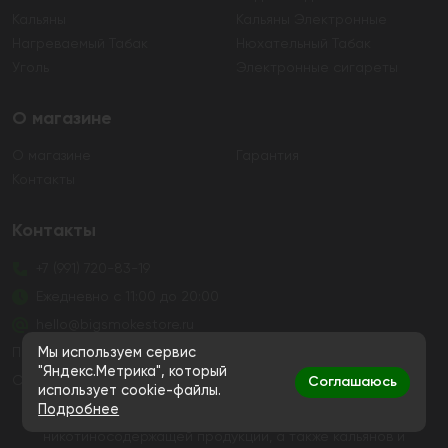
Кальяны
Кальяны Электронные
Нагреваемый Табак
Нюхательный Табак
Уголь
Электронные сигареты
О магазине
О магазине
Гарантия
Контакты
Контакты
+7 (991) 720-83-19
Ежедневно с 11:00 до 20:00
hello@bigsmokestore.ru
Политика конфиденциальности
Мы используем сервис
"Яндекс.Метрика", который
Согласие на обработку персональных данных
Соглашаюсь
использует cookie-файлы.
Подробнее
Дистанционная розничная продажа табачной и
никотиносодержащей продукции, а также кальянов и