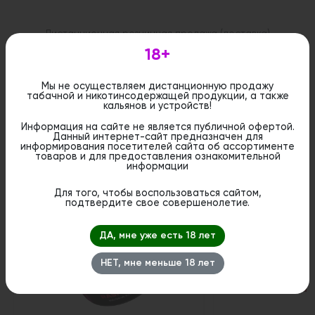
Дистанционная розничная продажа (доставка)
данного товара не осуществляется. Информация не
18+
является публичной офертой. Вы можете оформить
бронирование и приобрести данный товар в
стационарном магазине.
Мы не осуществляем дистанционную продажу
табачной и никотинсодержащей продукции, а также
кальянов и устройств!
Информация на сайте не является публичной офертой.
Данный интернет-сайт предназначен для
информирования посетителей сайта об ассортименте
Похожие вкусы
товаров и для предоставления ознакомительной
информации
Для того, чтобы воспользоваться сайтом,
подтвердите свое совершенолетие.
ДА, мне уже есть 18 лет
НЕТ, мне меньше 18 лет