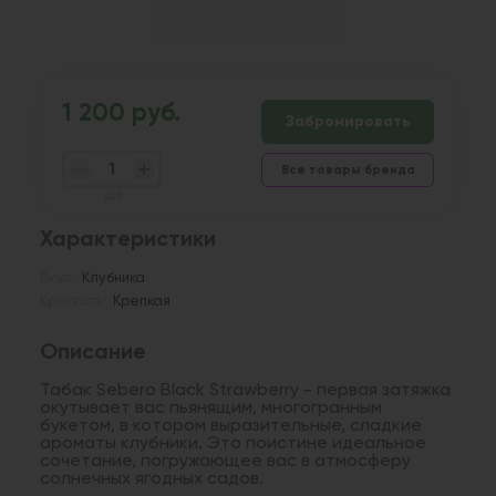
1 200 руб.
Забронировать
Все товары бренда
шт
Характеристики
Вкус:
Клубника
Крепость:
Крепкая
Описание
Табак Sebero Black Strawberry - первая затяжка
окутывает вас пьянящим, многогранным
букетом, в котором выразительные, сладкие
ароматы клубники. Это поистине идеальное
сочетание, погружающее вас в атмосферу
солнечных ягодных садов.