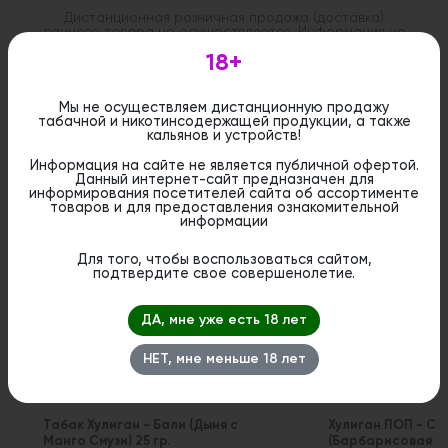
Дистанционная розничная продажа (доставка)
данного товара не осуществляется. Информация не
является публичной офертой. Вы можете оформить
18+
бронирование и приобрести данный товар в
стационарном магазине.
Мы не осуществляем дистанционную продажу
табачной и никотинсодержащей продукции, а также
кальянов и устройств!
Информация на сайте не является публичной офертой.
Данный интернет-сайт предназначен для
Похожие вкусы
информирования посетителей сайта об ассортименте
товаров и для предоставления ознакомительной
информации
Для того, чтобы воспользоваться сайтом,
подтвердите свое совершенолетие.
ДА, мне уже есть 18 лет
НЕТ, мне меньше 18 лет
Табак Хулиган - Бали (Дыня с
Хулиган ПОП - Ст
Манго Смузи) 25 гр.
(Барбарисовая Дын