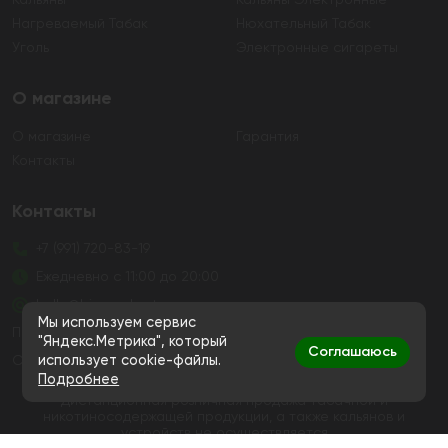
Кальяны
Кальяны Электронные
Нагреваемый Табак
Нюхательный Табак
Уголь
Электронные сигареты
О магазине
О магазине
Гарантия
Контакты
Контакты
+7 (991) 720-83-19
Ежедневно с 11:00 до 20:00
hello@bigsmokestore.ru
Мы используем сервис
Политика конфиденциальности
"Яндекс.Метрика", который
Соглашаюсь
использует cookie-файлы.
Согласие на обработку персональных данных
Подробнее
Дистанционная розничная продажа табачной и
никотиносодержащей продукции, а также кальянов и
устройств не осуществляется