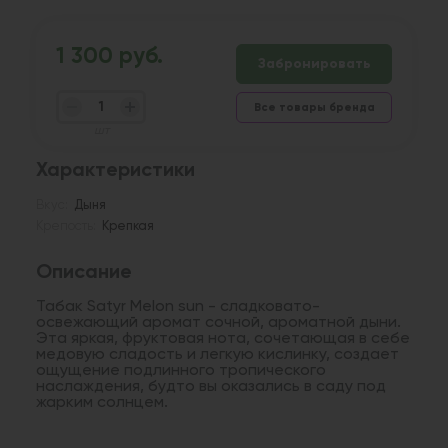
1 300 руб.
Забронировать
Все товары бренда
шт
Характеристики
Вкус:
Дыня
Крепость:
Крепкая
Описание
Табак Satyr Melon sun - сладковато-
освежающий аромат сочной, ароматной дыни.
Эта яркая, фруктовая нота, сочетающая в себе
медовую сладость и легкую кислинку, создает
ощущение подлинного тропического
наслаждения, будто вы оказались в саду под
жарким солнцем.