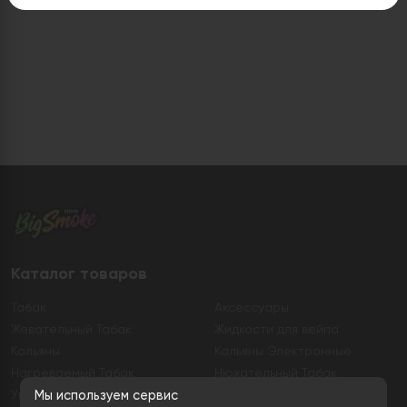
Каталог товаров
Табак
Аксессуары
Жевательный Табак
Жидкости для вейпа
Кальяны
Кальяны Электронные
Нагреваемый Табак
Нюхательный Табак
Уголь
Электронные сигареты
Мы используем сервис