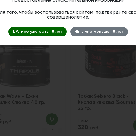
предоставления ознакомительной информации
ля того, чтобы воспользоваться сайтом, подтвердите св
совершенолетие.
ДА, мне уже есть 18 лет
НЕТ, мне меньше 18 лет
ак Wave - Джин
Табак Sebero Black -
илик Клюква 40 гр.
Кислая клюква (Sournes
25 гр.
а:
5
Цена:
руб
320
руб