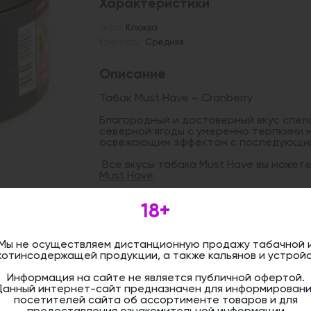
Характеристики
Вкус:
Клюква
Крепость:
Средняя
Описание
Табак Must Have – Cranberry
Благородный и достоверный вкус спел
северной ягоды с умеренно терпкими 
освежающим эффектом с последующим
Все вкусы табака Must Have вы может
Must Have
18+
Дистанционная розничная продажа (д
осуществляется. Информация не является
оформить бронирование и приобрести 
Мы не осуществляем дистанционную продажу табачной 
магазине.
котинсодержащей продукции, а также кальянов и устройс
Информация на сайте не является публичной офертой.
Данный интернет-сайт предназначен для информировани
посетителей сайта об ассортименте товаров и для