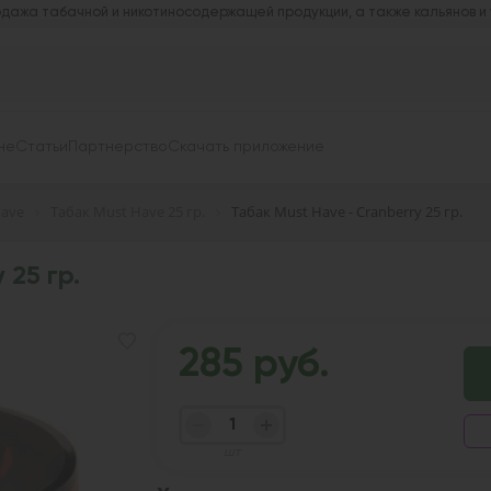
дажа табачной и никотиносодержащей продукции, а также кальянов и
не
Статьи
Партнерство
Скачать приложение
Have
Табак Must Have 25 гр.
Табак Must Have - Cranberry 25 гр.
 25 гр.
285 руб.
шт