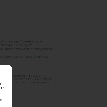
ой клюквы. Сочный фон
нотами. Порадует
 кисловатым послевкусием.
е посмотреть
на странице
оставка) данного товара не
 публичной офертой. Вы можете
данный товар в стационарном
и
тв!
я