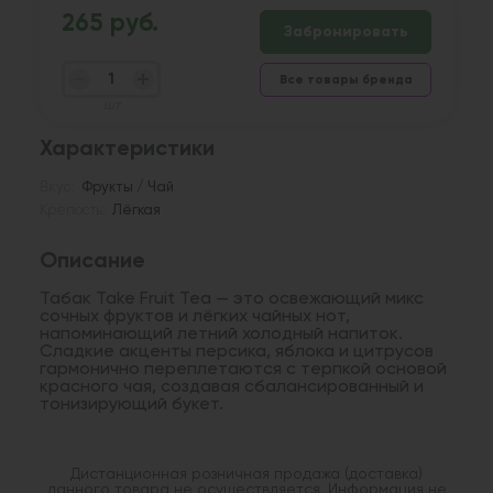
265 руб.
Забронировать
Все товары бренда
шт
Характеристики
Вкус:
Фрукты / Чай
Крепость:
Лёгкая
Описание
Табак Take Fruit Tea — это освежающий микс
сочных фруктов и лёгких чайных нот,
напоминающий летний холодный напиток.
Сладкие акценты персика, яблока и цитрусов
гармонично переплетаются с терпкой основой
красного чая, создавая сбалансированный и
тонизирующий букет.
Дистанционная розничная продажа (доставка)
данного товара не осуществляется. Информация не