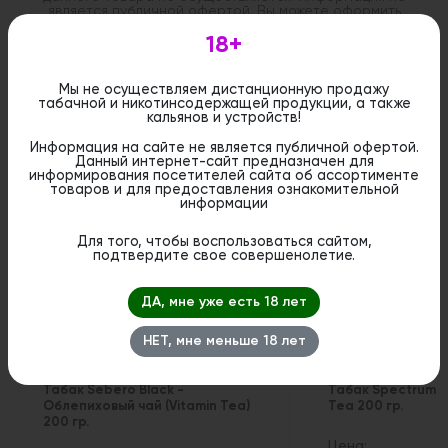
является публичной офертой. Вы можете оформить
бронирование и приобрести данный товар в
стационарном магазине.
18+
Мы не осуществляем дистанционную продажу
табачной и никотинсодержащей продукции, а также
кальянов и устройств!
Информация на сайте не является публичной офертой.
Похожие вкусы
Данный интернет-сайт предназначен для
информирования посетителей сайта об ассортименте
товаров и для предоставления ознакомительной
информации
Для того, чтобы воспользоваться сайтом,
подтвердите свое совершенолетие.
ДА, мне уже есть 18 лет
НЕТ, мне меньше 18 лет
Табак Sebero Black -
Табак Spectrum M
Облепиховый чай (Vitamin Tea)
Tea 200 гр.
200 гр.
Цена: