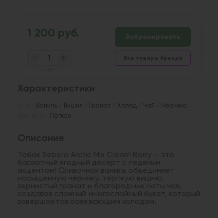
1 200 руб.
Забронировать
Все товары бренда
шт
Характеристики
Вкус:
Ваниль / Вишня / Гранат / Холод / Чай / Черника
Крепость:
Лёгкая
Описание
Табак Sebero Arctic Mix Cream Berry — это
бархатный ягодный десерт с ледяным
акцентом! Сливочная ваниль объединяет
насыщенную чернику, терпкую вишню,
зернистый гранат и благородные ноты чая,
создавая сложный многослойный букет, который
завершается освежающим холодом.