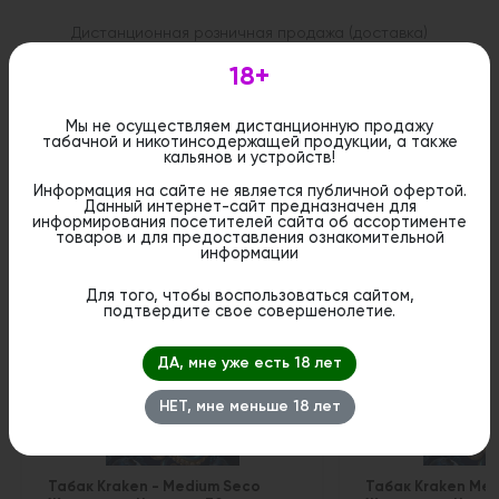
Дистанционная розничная продажа (доставка)
данного товара не осуществляется. Информация не
является публичной офертой. Вы можете оформить
18+
бронирование и приобрести данный товар в
стационарном магазине.
Мы не осуществляем дистанционную продажу
табачной и никотинсодержащей продукции, а также
кальянов и устройств!
Информация на сайте не является публичной офертой.
Данный интернет-сайт предназначен для
Похожие вкусы
информирования посетителей сайта об ассортименте
товаров и для предоставления ознакомительной
информации
1
Для того, чтобы воспользоваться сайтом,
подтвердите свое совершенолетие.
ДА, мне уже есть 18 лет
НЕТ, мне меньше 18 лет
Табак Kraken - Medium Seco
Табак Kraken Med