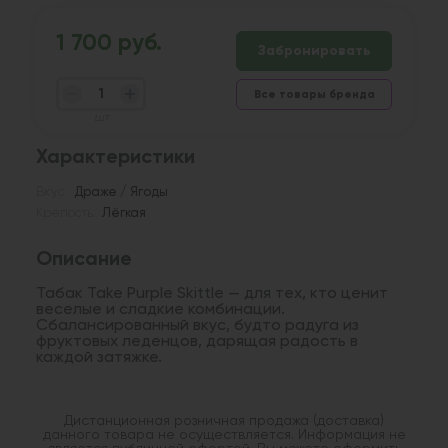
1 700 руб.
Забронировать
Все товары бренда
шт
Характеристики
Вкус:
Драже / Ягоды
Крепость:
Лёгкая
Описание
Табак Take Purple Skittle — для тех, кто ценит
веселые и сладкие комбинации.
Сбалансированный вкус, будто радуга из
фруктовых леденцов, дарящая радость в
каждой затяжке.
Дистанционная розничная продажа (доставка)
данного товара не осуществляется. Информация не