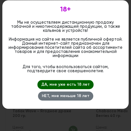
является публичной офертой. Вы можете оформить
бронирование и приобрести данный товар в
18+
стационарном магазине.
Мы не осуществляем дистанционную продажу
табачной и никотинсодержащей продукции, а также
кальянов и устройств!
Информация на сайте не является публичной офертой.
Похожие вкусы
Данный интернет-сайт предназначен для
информирования посетителей сайта об ассортименте
товаров и для предоставления ознакомительной
информации
Для того, чтобы воспользоваться сайтом,
подтвердите свое совершенолетие.
ДА, мне уже есть 18 лет
НЕТ, мне меньше 18 лет
Табак Wave - Ягодное драже
Chabacco Medium
200 гр.
Berries 40 гр.
Цена:
Цена: