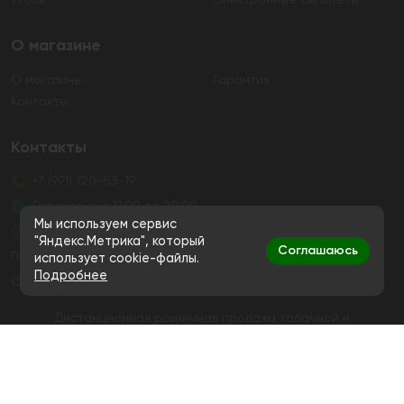
Уголь
Электронные сигареты
О магазине
О магазине
Гарантия
Контакты
Контакты
+7 (991) 720-83-19
Ежедневно с 11:00 до 20:00
Мы используем сервис
hello@bigsmokestore.ru
"Яндекс.Метрика", который
Соглашаюсь
Политика конфиденциальности
использует cookie-файлы.
Подробнее
Согласие на обработку персональных данных
Дистанционная розничная продажа табачной и
никотиносодержащей продукции, а также кальянов и
устройств не осуществляется
© Big Smoke, 2019-2026