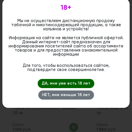
бронирование и приобрести данный товар в
стационарном магазине.
18+
Мы не осуществляем дистанционную продажу
табачной и никотинсодержащей продукции, а также
кальянов и устройств!
Информация на сайте не является публичной офертой.
Похожие вкусы
Данный интернет-сайт предназначен для
информирования посетителей сайта об ассортименте
товаров и для предоставления ознакомительной
информации
1
Для того, чтобы воспользоваться сайтом,
подтвердите свое совершенолетие.
ДА, мне уже есть 18 лет
НЕТ, мне меньше 18 лет
Табак WTO Dominicana - Бузина
Табак НАШ White 
20 гр.
гр.
Цена:
Цена:
руб
руб
1 100
1 800