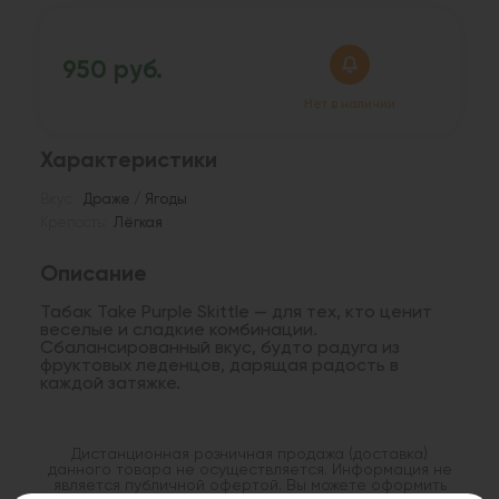
950 руб.
Нет в наличии
Характеристики
Вкус:
Драже / Ягоды
Крепость:
Лёгкая
Описание
Табак Take Purple Skittle — для тех, кто ценит
веселые и сладкие комбинации.
Сбалансированный вкус, будто радуга из
фруктовых леденцов, дарящая радость в
каждой затяжке.
Дистанционная розничная продажа (доставка)
данного товара не осуществляется. Информация не
является публичной офертой. Вы можете оформить