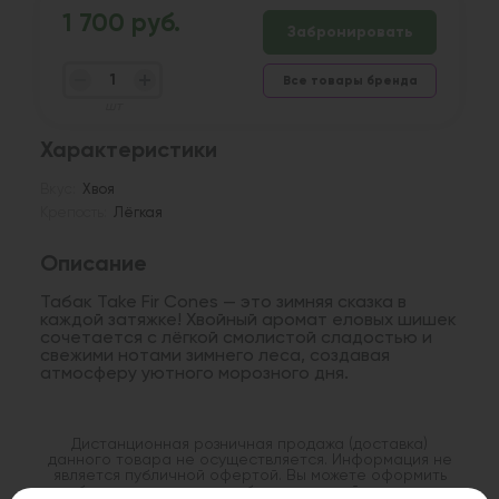
1 700 руб.
Забронировать
Все товары бренда
шт
Характеристики
Вкус:
Хвоя
Крепость:
Лёгкая
Описание
Табак Take Fir Cones — это зимняя сказка в
каждой затяжке! Хвойный аромат еловых шишек
сочетается с лёгкой смолистой сладостью и
свежими нотами зимнего леса, создавая
атмосферу уютного морозного дня.
Дистанционная розничная продажа (доставка)
данного товара не осуществляется. Информация не
является публичной офертой. Вы можете оформить
бронирование и приобрести данный товар в