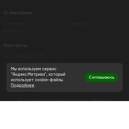
О магазине
О магазине
Гарантия
Контакты
Контакты
+7 (991) 720-83-19
Ежедневно с 11:00 до 20:00
Мы используем сервис
hello@bigsmokestore.ru
"Яндекс.Метрика", который
Соглашаюсь
использует cookie-файлы.
Политика конфиденциальности
Подробнее
Согласие на обработку персональных данных
Дистанционная розничная продажа табачной и
никотиносодержащей продукции, а также кальянов и
устройств не осуществляется
© Big Smoke, 2019-2026