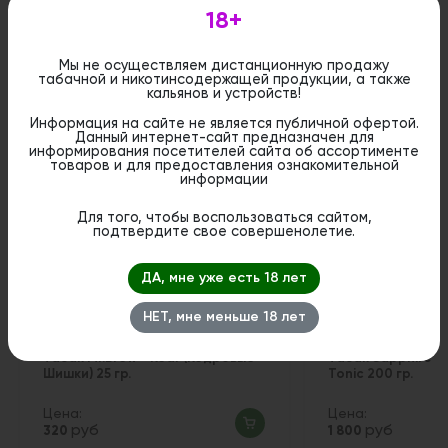
стационарном магазине.
18+
Мы не осуществляем дистанционную продажу
табачной и никотинсодержащей продукции, а также
кальянов и устройств!
Похожие вкусы
Информация на сайте не является публичной офертой.
Данный интернет-сайт предназначен для
информирования посетителей сайта об ассортименте
товаров и для предоставления ознакомительной
информации
Для того, чтобы воспользоваться сайтом,
подтвердите свое совершенолетие.
ДА, мне уже есть 18 лет
НЕТ, мне меньше 18 лет
Табак Mr.Brew - Kedr (Кедровые
Табак Sapphire Cr
Шишки) 25 гр.
Tonic 200 гр.
Цена:
Цена:
руб
руб
320
1 800