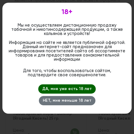
является публичной офертой. Вы можете оформить
бронирование и приобрести данный товар в
стационарном магазине.
18+
Мы не осуществляем дистанционную продажу
табачной и никотинсодержащей продукции, а также
кальянов и устройств!
Похожие вкусы
Информация на сайте не является публичной офертой.
Данный интернет-сайт предназначен для
информирования посетителей сайта об ассортименте
товаров и для предоставления ознакомительной
информации
Для того, чтобы воспользоваться сайтом,
подтвердите свое совершенолетие.
ДА, мне уже есть 18 лет
НЕТ, мне меньше 18 лет
Табак Хулиган Хард - Вампир
Табак Хулиган Ха
(Ягодный Кисель) 25 гр.
(Ягодный Кисель) 
Цена:
Цена: