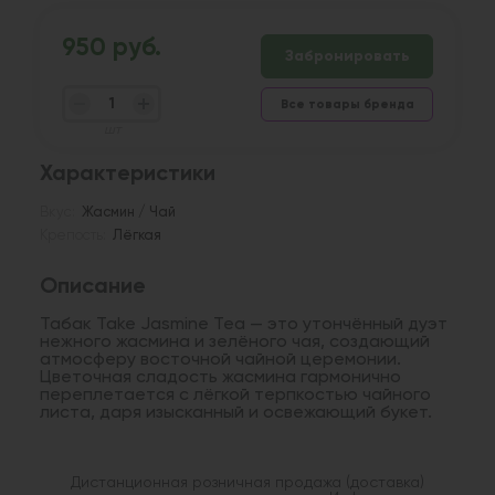
950 руб.
Забронировать
Все товары бренда
шт
Характеристики
Вкус:
Жасмин / Чай
Крепость:
Лёгкая
Описание
Табак Take Jasmine Tea — это утончённый дуэт
нежного жасмина и зелёного чая, создающий
атмосферу восточной чайной церемонии.
Цветочная сладость жасмина гармонично
переплетается с лёгкой терпкостью чайного
листа, даря изысканный и освежающий букет.
Дистанционная розничная продажа (доставка)