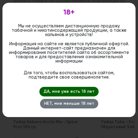
данного товара не осуществляется. Информация не
является публичной офертой. Вы можете оформить
бронирование и приобрести данный товар в
18+
стационарном магазине.
Мы не осуществляем дистанционную продажу
табачной и никотинсодержащей продукции, а также
кальянов и устройств!
Информация на сайте не является публичной офертой.
Данный интернет-сайт предназначен для
Похожие вкусы
информирования посетителей сайта об ассортименте
товаров и для предоставления ознакомительной
информации
Для того, чтобы воспользоваться сайтом,
подтвердите свое совершенолетие.
ДА, мне уже есть 18 лет
НЕТ, мне меньше 18 лет
Табак Sebero Arctic Mix - Spice
Табак Take - Frui
Fruit 100 гр.
(Фруктовый Чай) 2