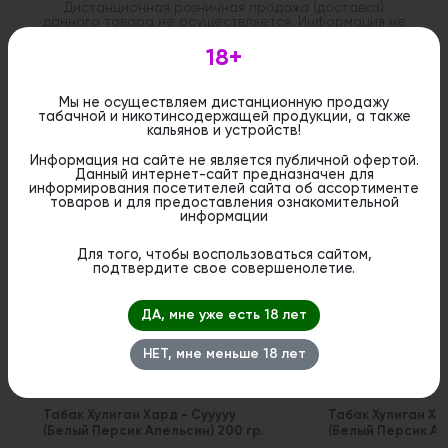
Дистанционная розничная продажа (доставка)
данного товара не осуществляется. Информация не
является публичной офертой. Вы можете оформить
бронирование и приобрести данный товар в
18+
стационарном магазине.
Мы не осуществляем дистанционную продажу
табачной и никотинсодержащей продукции, а также
кальянов и устройств!
Информация на сайте не является публичной офертой.
Данный интернет-сайт предназначен для
Похожие вкусы
информирования посетителей сайта об ассортименте
товаров и для предоставления ознакомительной
информации
Для того, чтобы воспользоваться сайтом,
подтвердите свое совершенолетие.
ДА, мне уже есть 18 лет
НЕТ, мне меньше 18 лет
Табак Хулиган Хард - Сууууу
Табак Хулиган Ха
(Белый Персик Апельсин) 200 гр.
(Белый Персик Апе