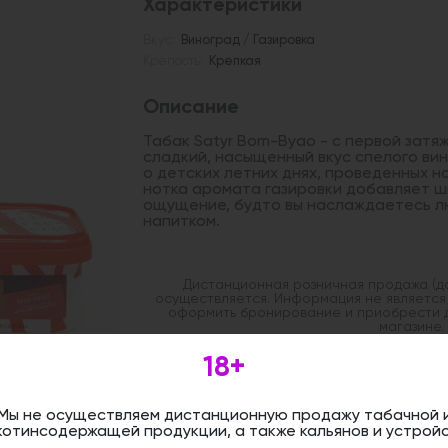
Характеристики
Вкус:
Виноград / Газировка
Крепость:
Крепкая
Описание
Табак Satyr Bom-Byao - с первой затя
сладкий, насыщенный вкус спелого ви
о детских летних днях, проведенных на
нотка аромата газировки добавляет ш
ощущение, будто вы наслаждаетесь 
напитком.
Дистанционная розничная продажа (д
осуществляется. Информация не является
оформить бронирование и приобрести 
магазине.
18+
Мы не осуществляем дистанционную продажу табачной 
котинсодержащей продукции, а также кальянов и устройс