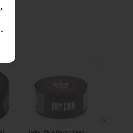
я
ое
et
Табак Must Have - Ruby
Табак D