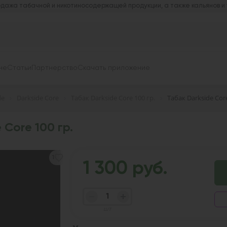
дажа табачной и никотиносодержащей продукции, а также кальянов и
не
Статьи
Партнерство
Скачать приложение
de
Darkside Core
Табак Darkside Core 100 гр.
Табак Darkside Core
 Core 100 гр.
1
1 300 руб.
шт