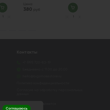
Цена:
Цена:
380
285
руб
ру
Контакты
+7 (991) 720-83-19
Ежедневно с 11:00 до 20:00
hello@bigsmokestore.ru
Политика конфиденциальности
Согласие на обработку персональных
данных
в и устройств не осуществляется
Соглашаюсь