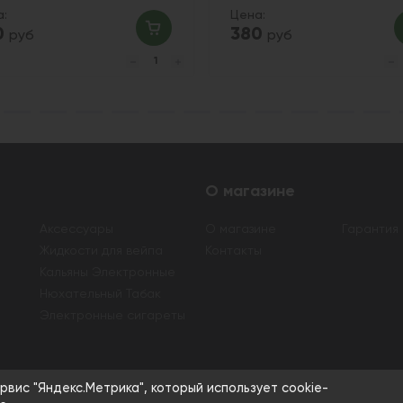
а:
Цена:
0
380
руб
руб
О магазине
Аксессуары
О магазине
Гарантия
Жидкости для вейпа
Контакты
Кальяны Электронные
Нюхательный Табак
Электронные сигареты
а табачной и никотиносодержащей продукции, а также кальяно
рвис "Яндекс.Метрика", который использует cookie-