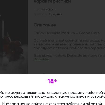
Характеристики
Вкус:
Виноград
Крепость:
Средняя
Описание
Табак Darkside Medium – Grape Core
Сочный и спелый аромат винограда. Н
великолепные виноградные ноты спелой
порадуют оттенки сочного виноградно
Все вкусы табака Darkside вы можете
Darkside
Дистанционная розничная продажа (д
осуществляется. Информация не является
18+
оформить бронирование и приобрести 
магазине.
Мы не осуществляем дистанционную продажу табачной 
котинсодержащей продукции, а также кальянов и устройс
Информация на сайте не является публичной офертой.