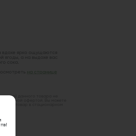
а вдохе ярко ощущаются
 ягоды, а на выдохе вас
го сока.
 посмотреть
на странице
оставка) данного товара не
 публичной офертой. Вы можете
данный товар в стационарном
и
тв!