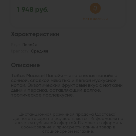
1 948 руб.
Нет в наличии
Характеристики
Вкус:
Папайя
Крепость:
Средняя
Описание
Табак Muassel Папайя — это спелая папайя с
сочной, сладкой мякотью и лёгкой мускусной
нотой. Экзотический фруктовый вкус с нотками
дыни и персика, оставляющий долгое,
тропическое послевкусие.
Дистанционная розничная продажа (доставка)
данного товара не осуществляется. Информация не
является публичной офертой. Вы можете оформить
бронирование и приобрести данный товар в
стационарном магазине.