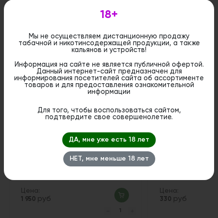
18+
Мы не осуществляем дистанционную продажу
табачной и никотинсодержащей продукции, а также
Похожие вкусы
кальянов и устройств!
Информация на сайте не является публичной офертой.
Данный интернет-сайт предназначен для
информирования посетителей сайта об ассортименте
товаров и для предоставления ознакомительной
информации
Для того, чтобы воспользоваться сайтом,
подтвердите свое совершенолетие.
ДА, мне уже есть 18 лет
НЕТ, мне меньше 18 лет
Табак Element Земля - Maui
Табак Darkside S
(Ананас, папайя) 200 гр.
Шейк 30 гр.
Цена:
Цена:
руб
руб
1 950
330