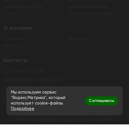
Нагреваемый Табак
Нюхательный Табак
Уголь
Электронные сигареты
О магазине
О магазине
Гарантия
Контакты
Контакты
+7 (991) 720-83-19
Ежедневно с 11:00 до 20:00
hello@bigsmokestore.ru
Мы используем сервис
Политика конфиденциальности
"Яндекс.Метрика", который
Соглашаюсь
использует cookie-файлы.
Согласие на обработку персональных данных
Подробнее
Дистанционная розничная продажа табачной и
никотиносодержащей продукции, а также кальянов и
устройств не осуществляется