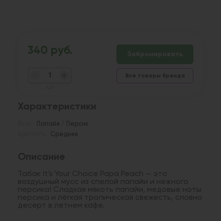
340 руб.
Забронировать
Все товары бренда
шт
Характеристики
Вкус:
Папайя / Персик
Крепость:
Средняя
Описание
Табак It's Your Choice Papa Peach — это
воздушный мусс из спелой папайи и нежного
персика! Сладкая мякоть папайи, медовые ноты
персика и лёгкая тропическая свежесть, словно
десерт в летнем кафе.