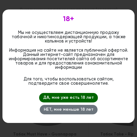
Дистанционная розничная продажа (доставка)
данного товара не осуществляется. Информация не
18+
является публичной офертой. Вы можете оформить
бронирование и приобрести данный товар в
стационарном магазине.
Мы не осуществляем дистанционную продажу
табачной и никотинсодержащей продукции, а также
кальянов и устройств!
Информация на сайте не является публичной офертой.
Данный интернет-сайт предназначен для
информирования посетителей сайта об ассортименте
Похожие вкусы
товаров и для предоставления ознакомительной
информации
Для того, чтобы воспользоваться сайтом,
подтвердите свое совершенолетие.
ДА, мне уже есть 18 лет
НЕТ, мне меньше 18 лет
Табак Must Have - Guanapapa
Табак Take - Rip