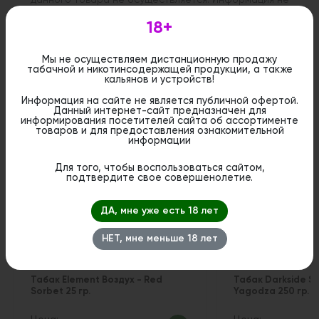
является публичной офертой. Вы можете оформить
бронирование и приобрести данный товар в
18+
стационарном магазине.
Мы не осуществляем дистанционную продажу
табачной и никотинсодержащей продукции, а также
кальянов и устройств!
Информация на сайте не является публичной офертой.
Похожие вкусы
Данный интернет-сайт предназначен для
информирования посетителей сайта об ассортименте
товаров и для предоставления ознакомительной
информации
Для того, чтобы воспользоваться сайтом,
подтвердите свое совершенолетие.
ДА, мне уже есть 18 лет
НЕТ, мне меньше 18 лет
Табак Element Воздух - Red
Табак Darkside S
Sorbet 25 гр.
Yagodza 250 гр.