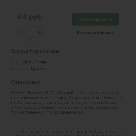
618 руб.
Забронировать
Все товары бренда
шт
Характеристики
Вкус:
Хвоя / Ягоды
Крепость:
Крепкая
Описание
Табак Muassel 8/10 Ночной Лес — это терпкий
лесной микс из черники, брусники и хвойных нот.
Глубокая ягодная сладость переплетается с
смолистой свежестью сосны и ели, создавая
таинственный, природный вкус.
Дистанционная розничная продажа (доставка)
данного товара не осуществляется. Информация не