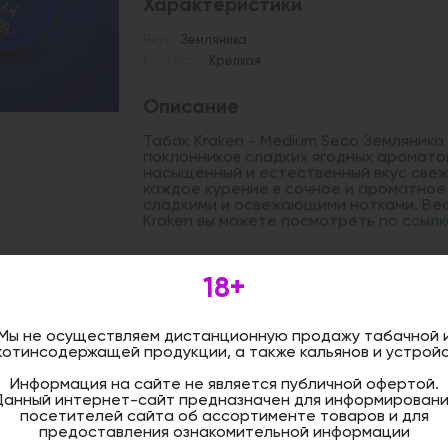
Характеристики
Вкус:
Земляника
Крепость:
Крепкая
Описание
Табак Kraken - Medium Seco Земляника
поклонников сладких ягодных аромато
насыщенный и естественный вкус свеж
каждое курение в сочное и ароматное
сладкими и освежающими нотками. Ве
Kraken вы можете посмотреть
по ссылк
18+
Дистанционная розничная продажа (д
осуществляется. Информация не является
оформить бронирование и приобрести 
магазине.
Мы не осуществляем дистанционную продажу табачной 
котинсодержащей продукции, а также кальянов и устройс
Информация на сайте не является публичной офертой.
Данный интернет-сайт предназначен для информировани
посетителей сайта об ассортименте товаров и для
предоставления ознакомительной информации