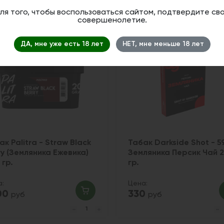
ля того, чтобы воспользоваться сайтом, подтвердите св
совершенолетие.
Новинка
ДА, мне уже есть 18 лет
НЕТ, мне меньше 18 лет
ак Palitra - Straw Black
Табак Darkside Shot - 5
ry (Земляника Ежевика)
Земляника Персик Чай 
 гр.
гр.
а:
Цена:
700
330
руб
руб