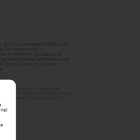
 - это изысканный выбор для
в. Он предлагает
ей земляники, превращая
 удовольствие, наполненное
сь ассортимент табака
е
оставка) данного товара не
 публичной офертой. Вы можете
данный товар в стационарном
и
тв!
я