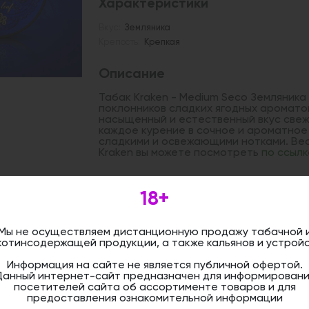
Характеристики
Вкус:
Земляника
Крепость:
Крепкая
Описание
Табак Kraken - Medium Seco Земляника
поклонников сладких ягодных аромато
насыщенный и естественный вкус свеж
каждое курение в сочное и ароматное
сладкими и освежающими нотками. Ве
Kraken вы можете посмотреть
по ссылк
18+
Дистанционная розничная продажа (д
осуществляется. Информация не является
оформить бронирование и приобрести 
магазине.
Мы не осуществляем дистанционную продажу табачной 
котинсодержащей продукции, а также кальянов и устройс
Информация на сайте не является публичной офертой.
Данный интернет-сайт предназначен для информировани
посетителей сайта об ассортименте товаров и для
предоставления ознакомительной информации