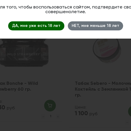
ля того, чтобы воспользоваться сайтом, подтвердите св
совершенолетие.
Новинка
1
ДА, мне уже есть 18 лет
НЕТ, мне меньше 18 лет
ак Bonche - Wild
Табак Sebero - Молочн
awberry 60 гр.
Коктейль с Земляникой 
гр.
а:
430
Цена:
руб
1 100
руб