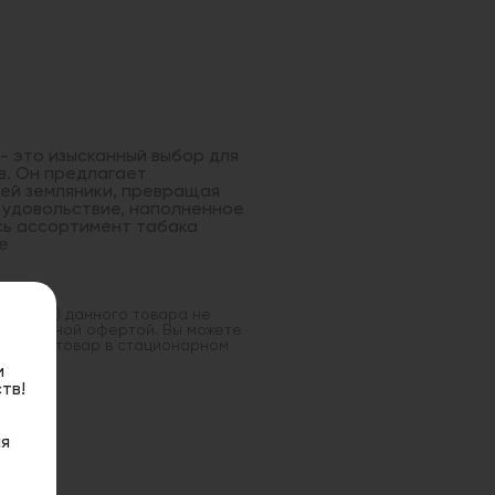
 - это изысканный выбор для
в. Он предлагает
ей земляники, превращая
 удовольствие, наполненное
сь ассортимент табака
е
оставка) данного товара не
 публичной офертой. Вы можете
данный товар в стационарном
и
тв!
я