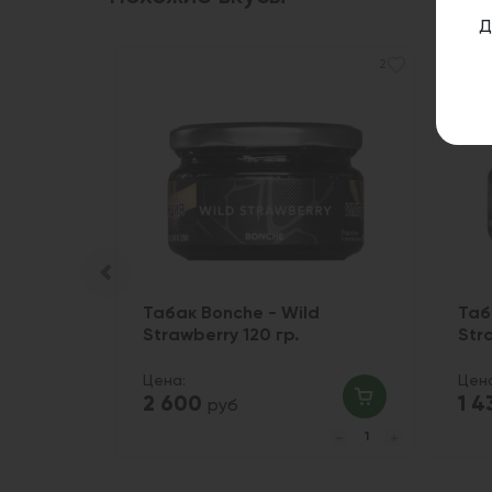
Д
2
лочный
Табак Bonche - Wild
Таб
кой 25
Strawberry 120 гр.
Str
Цена:
Цен
2 600
1 
руб