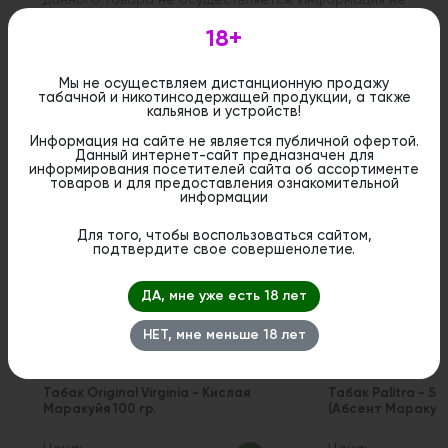
является публичной офертой. Вы можете оформить
бронирование и приобрести данный товар в
18+
стационарном магазине.
Мы не осуществляем дистанционную продажу
табачной и никотинсодержащей продукции, а также
кальянов и устройств!
Информация на сайте не является публичной офертой.
Похожие вкусы
Данный интернет-сайт предназначен для
информирования посетителей сайта об ассортименте
товаров и для предоставления ознакомительной
информации
Для того, чтобы воспользоваться сайтом,
подтвердите свое совершенолетие.
ДА, мне уже есть 18 лет
НЕТ, мне меньше 18 лет
Табак Original Virginia - Кислая
Табак Palitra - Sa
Маракуйя 100 гр.
(Абсент Маракуйя