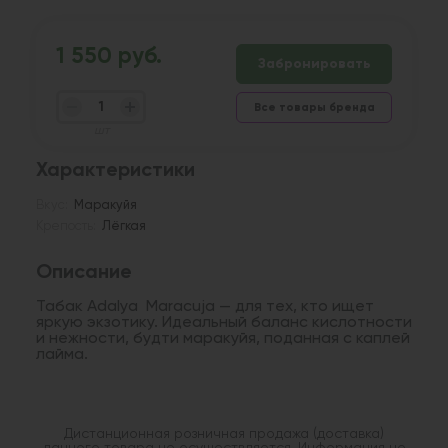
1 550 руб.
Забронировать
Все товары бренда
шт
Характеристики
Вкус:
Маракуйя
Крепость:
Лёгкая
Описание
Табак Adalya Maracuja — для тех, кто ищет
яркую экзотику. Идеальный баланс кислотности
и нежности, будти маракуйя, поданная с каплей
лайма.
Дистанционная розничная продажа (доставка)
данного товара не осуществляется. Информация не