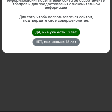
Palitra вы можете посмотреть
по ссылке
информирования посетителей сайта об ассортименте
товаров и для предоставления ознакомительной
информации
Дистанционная розничная продажа (доставка)
Для того, чтобы воспользоваться сайтом,
данного товара не осуществляется. Информация не
подтвердите свое совершенолетие.
является публичной офертой. Вы можете оформить
бронирование и приобрести данный товар в
стационарном магазине.
ДА, мне уже есть 18 лет
НЕТ, мне меньше 18 лет