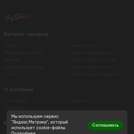
Каталог товаров
Табак
Аксессуары
Жевательный Табак
Жидкости для вейпа
Кальяны
Кальяны Электронные
Нагреваемый Табак
Нюхательный Табак
Уголь
Электронные сигареты
О магазине
О магазине
Гарантия
Контакты
Мы используем сервис
"Яндекс.Метрика", который
Контакты
Соглашаюсь
использует cookie-файлы.
Подробнее