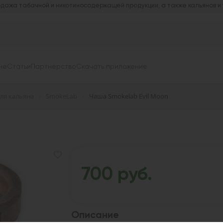
дажа табачной и никотиносодержащей продукции, а также кальянов и
не
Статьи
Партнерство
Скачать приложение
ля кальяна
SmokeLab
Чаша Smokelab Evil Moon
700 руб.
Описание