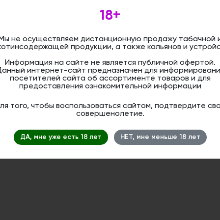
Конструкция чаши Smokelab направле
18+
баланса между интенсивностью тяги, 
насыщенностью дыма. Специальный пр
вентиляционных отверстий позволяют
Мы не осуществляем дистанционную продажу табачной 
параметры курения, раскрывая в полно
котинсодержащей продукции, а также кальянов и устройс
табака.
Информация на сайте не является публичной офертой.
Высота: 11 см
Данный интернет-сайт предназначен для информировани
Форм-фактор: прямоток
посетителей сайта об ассортименте товаров и для
предоставления ознакомительной информации
Материал: глина
Объем: 15-20 гр
Цвет: коричневый
ля того, чтобы воспользоваться сайтом, подтвердите св
совершенолетие.
Дистанционная розничная продажа (д
ДА, мне уже есть 18 лет
НЕТ, мне меньше 18 лет
осуществляется. Информация не является
оформить бронирование и приобрести 
магазине.