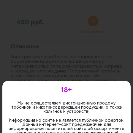
450 руб.
Нет в наличии
Описание
Конструкция чаши Smokelab направлена на
достижение идеального баланса между
интенсивностью тяги, равномерностью нагрева
и насыщенностью дыма. Специальный профиль
и система вентиляционных отверстий
позволяют точно контролировать параметры
курения, раскрывая в полной мере аромат и
18+
вкус табака.
Высота: 9 см
Мы не осуществляем дистанционную продажу
Форм-фактор: турка
табачной и никотинсодержащей продукции, а также
кальянов и устройств!
Материал: глина
Объем: 15-20 гр
Информация на сайте не является публичной офертой.
Цвет: коричневый
Данный интернет-сайт предназначен для
информирования посетителей сайта об ассортименте
товаров и для предоставления ознакомительной