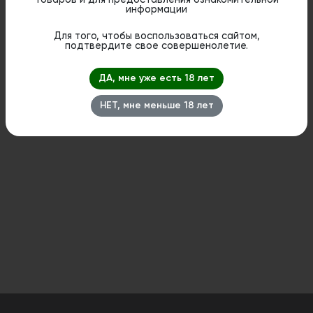
информации
Дистанционная розничная продажа (доставка)
данного товара не осуществляется. Информация не
Для того, чтобы воспользоваться сайтом,
является публичной офертой. Вы можете оформить
подтвердите свое совершенолетие.
бронирование и приобрести данный товар в
стационарном магазине.
ДА, мне уже есть 18 лет
НЕТ, мне меньше 18 лет