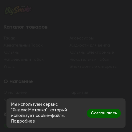
Каталог товаров
Табак
Аксессуары
Жевательный Табак
Жидкости для вейпа
Кальяны
Кальяны Электронные
Нагреваемый Табак
Нюхательный Табак
Уголь
Электронные сигареты
О магазине
О магазине
Гарантия
Контакты
Мы используем сервис
"Яндекс.Метрика", который
Соглашаюсь
Контакты
использует cookie-файлы.
Подробнее
+7 (991) 720-83-19