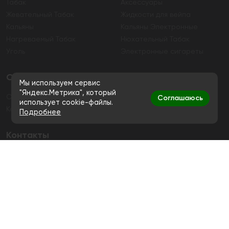
Табак
Аксессуары
Жевательный Табак
Жидкости для вейпа
Кальяны
Кальяны Электронные
Нагреваемый Табак
Нюхательный Табак
Уголь
Электронные сигареты
О магазине
Мы используем сервис
"Яндекс.Метрика", который
О магазине
Гарантия
Соглашаюсь
использует cookie-файлы.
Контакты
Подробнее
Контакты
+7 (991) 720-83-19
Ежедневно с 11:00 до 20:00
hello@bigsmokestore.ru
Политика конфиденциальности
Согласие на обработку персональных данных