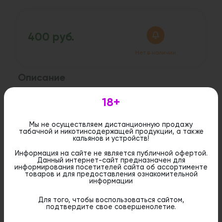
400 руб.
Нет в наличии
Описание
Длина: 2 м
18+
Материал: силикон
Цвет: белый
Мы не осуществляем дистанционную продажу
табачной и никотинсодержащей продукции, а также
кальянов и устройств!
Дистанционная розничная продажа (доставка)
данного товара не осуществляется. Информация не
Информация на сайте не является публичной офертой.
является публичной офертой. Вы можете оформить
Данный интернет-сайт предназначен для
бронирование и приобрести данный товар в
информирования посетителей сайта об ассортименте
стационарном магазине.
товаров и для предоставления ознакомительной
информации
Для того, чтобы воспользоваться сайтом,
подтвердите свое совершенолетие.