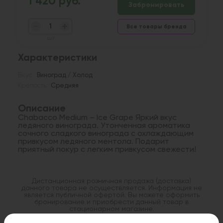
1 420 руб.
Забронировать
Все товары бренда
шт
Характеристики
Вкус:
Виноград / Холод
Крепость:
Средняя
Описание
Chabacco Medium – Ice Grape Яркий вкус
ледяного винограда. Утонченная ароматика
сочного сладкого винограда с охлаждающим
привкусом ледяного ментола. Подарит
приятный покур с легким привкусом свежести!
Дистанционная розничная продажа (доставка)
данного товара не осуществляется. Информация не
является публичной офертой. Вы можете оформить
бронирование и приобрести данный товар в
стационарном магазине.