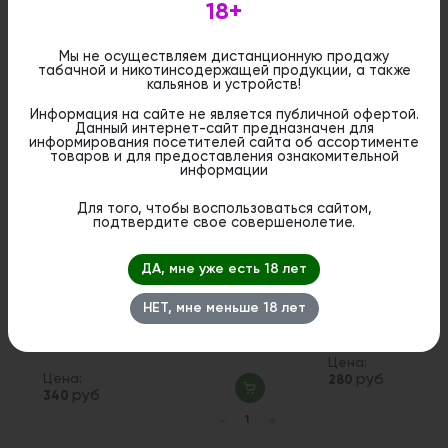
18+
Мы не осуществляем дистанционную продажу
табачной и никотинсодержащей продукции, а также
кальянов и устройств!
Похожие вкусы
Информация на сайте не является публичной офертой.
Данный интернет-сайт предназначен для
информирования посетителей сайта об ассортименте
товаров и для предоставления ознакомительной
информации
Для того, чтобы воспользоваться сайтом,
подтвердите свое совершенолетие.
ДА, мне уже есть 18 лет
НЕТ, мне меньше 18 лет
Табак Element Вода - Grape mint
Табак Must Have -
(Винград, мята) 25 гр.
Цена:
Цена:
руб
280
руб
340