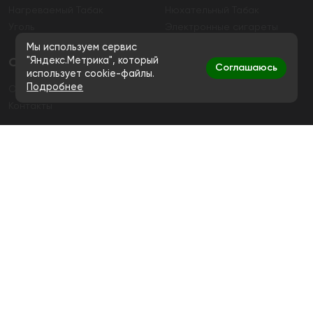
Нагреваемый Табак
Нюхательный Табак
Уголь
Электронные сигареты
Мы используем сервис
"Яндекс.Метрика", который
О магазине
Соглашаюсь
использует cookie-файлы.
Подробнее
О магазине
Гарантия
Контакты
Контакты
+7 (991) 720-83-19
Ежедневно с 11:00 до 20:00
hello@bigsmokestore.ru
Политика конфиденциальности
Согласие на обработку персональных данных
Дистанционная розничная продажа табачной и
никотиносодержащей продукции, а также кальянов и
устройств не осуществляется