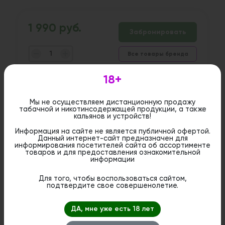
1 990 руб.
Забронировать
Все товары бренда
шт
18+
Дистанционная розничная продажа (доставка)
Мы не осуществляем дистанционную продажу
данного товара не осуществляется. Информация не
табачной и никотинсодержащей продукции, а также
является публичной офертой. Вы можете оформить
кальянов и устройств!
бронирование и приобрести данный товар в
стационарном магазине.
Информация на сайте не является публичной офертой.
Данный интернет-сайт предназначен для
информирования посетителей сайта об ассортименте
товаров и для предоставления ознакомительной
информации
Для того, чтобы воспользоваться сайтом,
подтвердите свое совершенолетие.
ДА, мне уже есть 18 лет