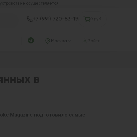
 устройств не осуществляется
+7 (991) 720-83-19
0 руб.
Москва
Войти
янных в
moke Magazine подготовило самые