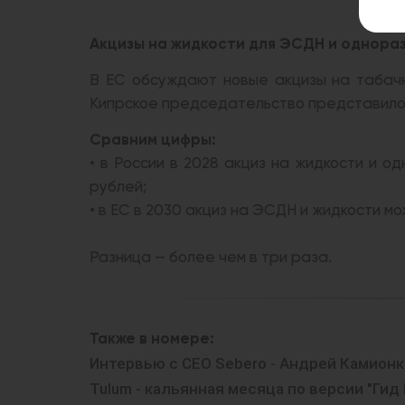
Акцизы на жидкости для ЭСДН и однораз
В ЕС обсуждают новые акцизы на табачн
Кипрское председательство представило 
Сравним цифры:
• в России в 2028 акциз на жидкости и о
рублей;
• в ЕС в 2030 акциз на ЭСДН и жидкости мож
Разница — более чем в три раза.
Также в номере:
Интервью с CEO Sebero - Андрей Камион
Tulum - кальянная месяца по версии "Гид