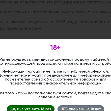
ключение возможности его расширения на алкогольную
может повысить потребление энергетиков, алкогольной
 о планах запустить в 2026 году эксперимент п
та через биометрию.
нзий в Казахстане.
18+
альянных — через введение лицензирования. Комитет
Мы не осуществляем дистанционную продажу табачной 
еневой рынок.
котинсодержащей продукции, а также кальянов и устройс
т Ассоциация дымной культуры Казахстана. Благод
Информация на сайте не является публичной офертой.
Данный интернет-сайт предназначен для информировани
льности и модели лицензирования. Ассоциация последо
посетителей сайта об ассортименте товаров и для
предоставления ознакомительной информации
ля того, чтобы воспользоваться сайтом, подтвердите св
омственной комиссии по вопросам регулирования 
совершенолетие.
сы лицензирования и легализации кальянной отрасли
иальному регулированию индустрии.
ДА, мне уже есть 18 лет
НЕТ, мне меньше 18 лет