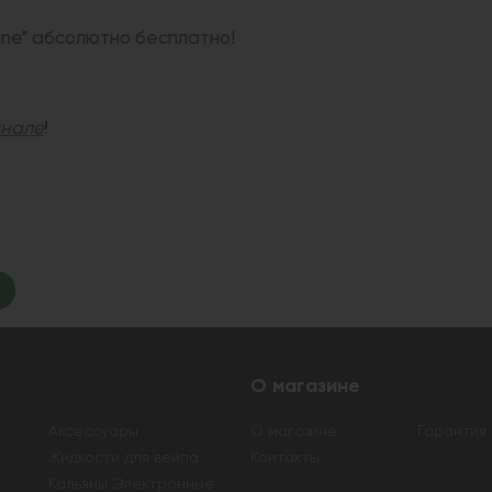
ne" абсолютно бесплатно!
!
анале
О магазине
Аксессуары
О магазине
Гарантия
Жидкости для вейпа
Контакты
Кальяны Электронные