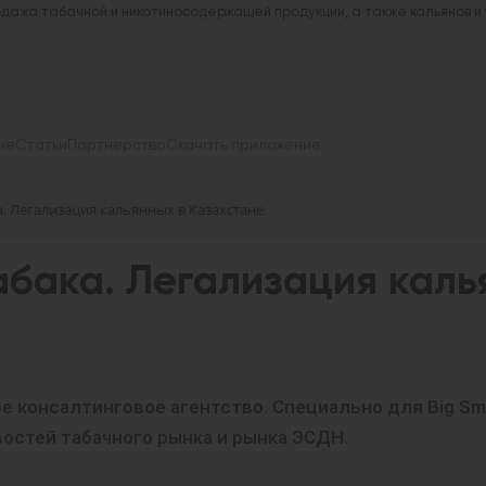
дажа табачной и никотиносодержащей продукции, а также кальянов и
не
Статьи
Партнерство
Скачать приложение
. Легализация кальянных в Казахстане.
бака. Легализация каль
ое консалтинговое агентство. Специально для Big S
остей табачного рынка и рынка ЭСДН.