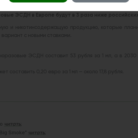
овые ЭСДН в Европе будут в 3 раза ниже российски
ую и никотинсодержащую продукцию, которые планир
вариант с новыми ставками.
дноразовые ЭСДН составит 53 рубля за 1 мл, а в 203
ет составить 0,20 евро за 1 мл — около 17,8 рубля.
ко
;
читать
 Big Smoke"
;
читать