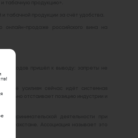
 и табачную продукцию».
 и табачной продукции за счёт удобства.
о онлайн-продаже российского вина на
 госдоходов пришёл к выводу: запреты не
и
тв!
аря её усилиям сейчас идёт системная
я
вательно отстаивает позицию индустрии и
ое
предпринимательской деятельности при
 в Казахстане. Ассоциация называет это