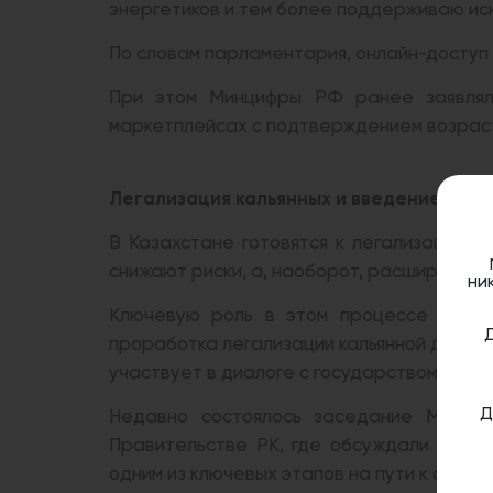
энергетиков и тем более поддерживаю ис
По словам парламентария, онлайн-доступ 
При этом Минцифры РФ ранее заявляло
маркетплейсах с подтверждением возрас
Легализация кальянных и введение лице
В Казахстане готовятся к легализации к
снижают риски, а, наоборот, расширяют т
ни
Ключевую роль в этом процессе играе
проработка легализации кальянной деяте
участвует в диалоге с государством.
Д
Недавно состоялось заседание Межвед
Правительстве РК, где обсуждали вопро
одним из ключевых этапов на пути к офиц