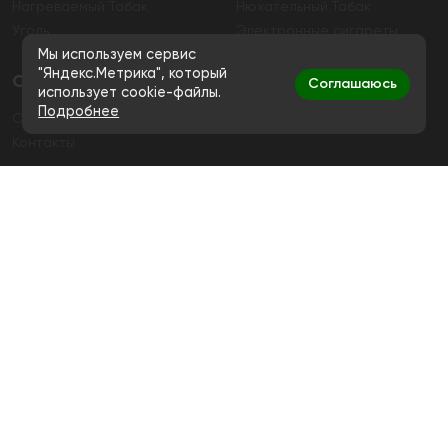
Нагреваемый Табак
Нюхательный Табак
Уголь
Электронные сигареты
Мы используем сервис
"Яндекс.Метрика", который
О магазине
Соглашаюсь
использует cookie-файлы.
Подробнее
О магазине
Гарантия
Контакты
Контакты
+7 (991) 720-83-19
Ежедневно с 11:00 до 20:00
hello@bigsmokestore.ru
Политика конфиденциальности
Согласие на обработку персональных данных
Дистанционная розничная продажа табачной и
никотиносодержащей продукции, а также кальянов и
устройств не осуществляется