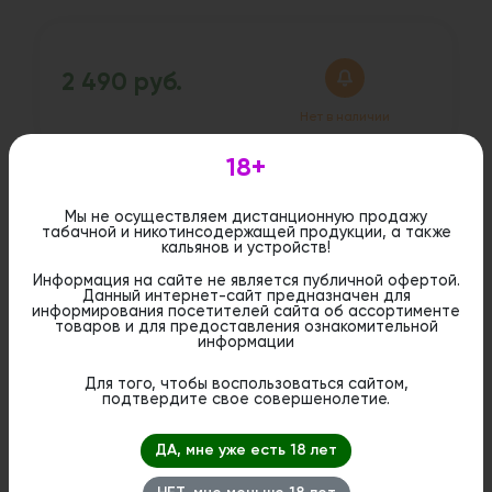
2 490 руб.
Нет в наличии
18+
Дистанционная розничная продажа (доставка)
данного товара не осуществляется. Информация не
Мы не осуществляем дистанционную продажу
является публичной офертой. Вы можете оформить
табачной и никотинсодержащей продукции, а также
бронирование и приобрести данный товар в
кальянов и устройств!
стационарном магазине.
Информация на сайте не является публичной офертой.
Данный интернет-сайт предназначен для
информирования посетителей сайта об ассортименте
товаров и для предоставления ознакомительной
информации
Для того, чтобы воспользоваться сайтом,
подтвердите свое совершенолетие.
ДА, мне уже есть 18 лет