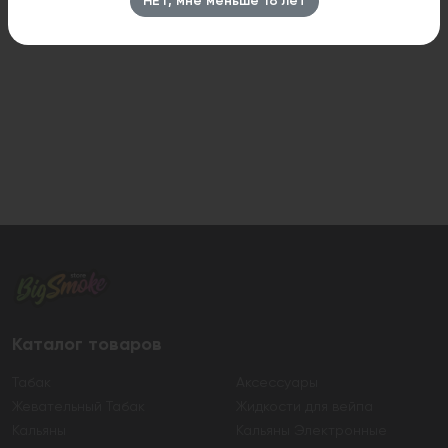
НЕТ, мне меньше 18 лет
Каталог товаров
Табак
Аксессуары
Жевательный Табак
Жидкости для вейпа
Кальяны
Кальяны Электронные