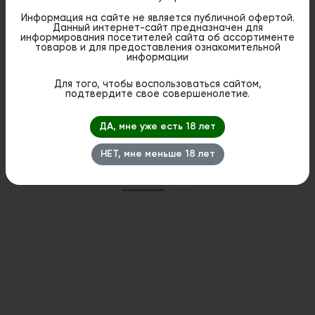
Информация на сайте не является публичной офертой.
Данный интернет-сайт предназначен для
информирования посетителей сайта об ассортименте
товаров и для предоставления ознакомительной
информации
Для того, чтобы воспользоваться сайтом,
подтвердите свое совершенолетие.
Starline 3000 - Ром с Колой
Puffmi DURA 9000 V2 Har
Cola (Кола со Льдом)
Цена:
ДА, мне уже есть 18 лет
руб
Цена:
1 090
руб
1 690
НЕТ, мне меньше 18 лет