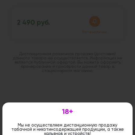
2 490 руб.
Нет в наличии
Дистанционная розничная продажа (доставка)
данного товара не осуществляется. Информация не
является публичной офертой. Вы можете оформить
бронирование и приобрести данный товар в
стационарном магазине.
Похожие вкусы
18+
Мы не осуществляем дистанционную продажу
табачной и никотинсодержащей продукции, а также
кальянов и устройств!