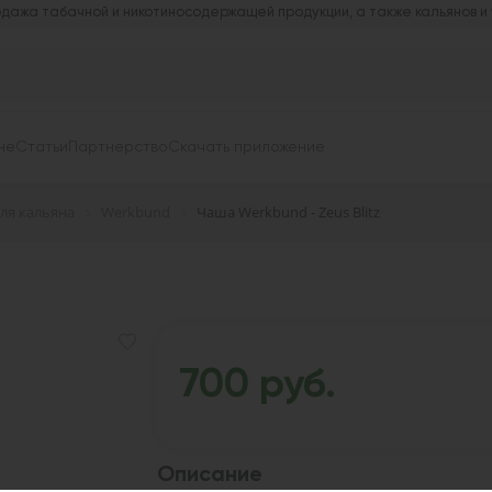
дажа табачной и никотиносодержащей продукции, а также кальянов и
не
Статьи
Партнерство
Скачать приложение
ля кальяна
Werkbund
Чаша Werkbund - Zeus Blitz
700 руб.
Описание