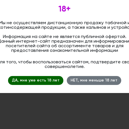
Конструкция чаши Werkbund направле
18+
баланса между интенсивностью тяги, 
насыщенностью дыма. Специальный пр
вентиляционных отверстий позволяют
Мы не осуществляем дистанционную продажу табачной 
параметры курения, раскрывая в полно
котинсодержащей продукции, а также кальянов и устройс
табака.
Информация на сайте не является публичной офертой.
Высота: 11 см
Данный интернет-сайт предназначен для информировани
Форм-фактор: фанел
посетителей сайта об ассортименте товаров и для
предоставления ознакомительной информации
Материал: глина, глазурь
Объем: 15 гр
Цвет: синий
ля того, чтобы воспользоваться сайтом, подтвердите св
совершенолетие.
Дистанционная розничная продажа (д
ДА, мне уже есть 18 лет
НЕТ, мне меньше 18 лет
осуществляется. Информация не является
оформить бронирование и приобрести 
магазине.