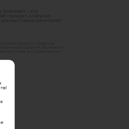
Scandalist - это
йп-продукт со вкусом
й для настоящих ценителей
оставка) данного товара не
 публичной офертой. Вы можете
данный товар в стационарном
и
тв!
я
ое