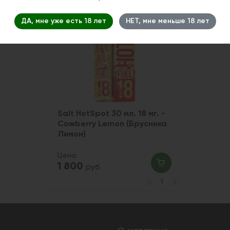
ДА, мне уже есть 18 лет
НЕТ, мне меньше 18 лет
Salt HotSpot 30 мл. 18 мг. -
Cowberry Lemon (Брусника
Лимон)
Цена:
1 800
руб