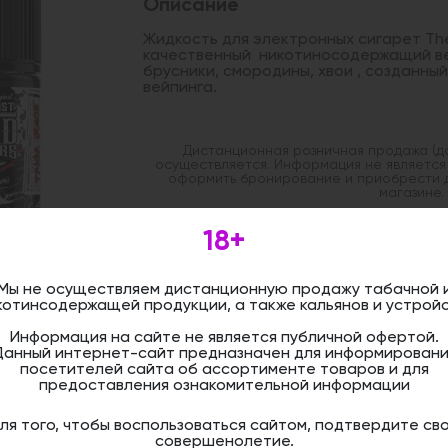
Описание
Жидкость для электронных сигарет The 
качественный никотиносодержащий ве
брусники, смородины, хвои , созданны
вейпинга.
Дистанционная розничная продажа (д
осуществляется. Информация не является
оформить бронирование и приобрести 
магазине.
18+
Мы не осуществляем дистанционную продажу табачной 
котинсодержащей продукции, а также кальянов и устройс
Информация на сайте не является публичной офертой.
Данный интернет-сайт предназначен для информировани
посетителей сайта об ассортименте товаров и для
предоставления ознакомительной информации
ля того, чтобы воспользоваться сайтом, подтвердите св
совершенолетие.