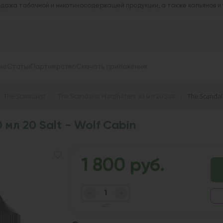
дажа табачной и никотиносодержащей продукции, а также кальянов и
не
Статьи
Партнерство
Скачать приложение
The Scandalist
The Scandalist Hardhitters 30 мл 20 Salt
The Scandali
0 мл 20 Salt - Wolf Cabin
1 800 руб.
шт